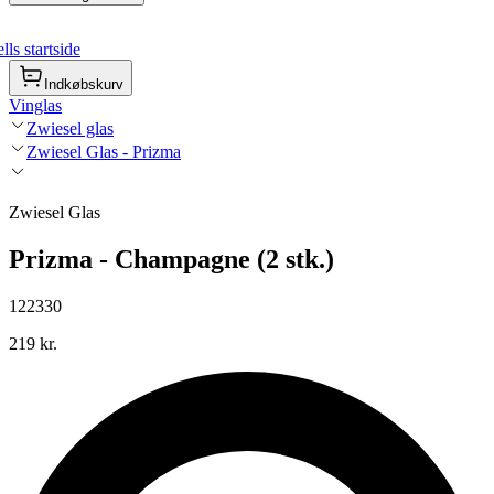
ls startside
Indkøbskurv
Vinglas
Zwiesel glas
Zwiesel Glas - Prizma
Zwiesel Glas
Prizma - Champagne (2 stk.)
122330
219 kr.