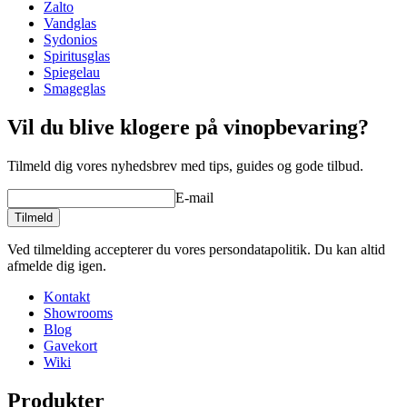
Zalto
Vandglas
Sydonios
Spiritusglas
Spiegelau
Smageglas
Vil du blive klogere på vinopbevaring?
Læs vores gode råd om opvask af vinglas her
Tilmeld dig vores nyhedsbrev med tips, guides og gode tilbud.
E-mail
Tilmeld
Ved tilmelding accepterer du vores persondatapolitik. Du kan altid
afmelde dig igen.
Kontakt
Showrooms
Blog
Gavekort
Wiki
Produkter