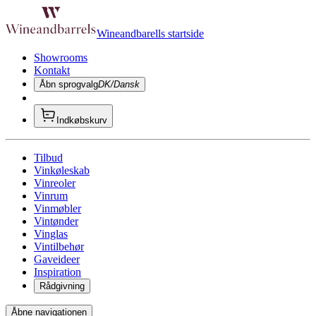
Wineandbarells startside
Showrooms
Kontakt
Åbn sprogvalg
DK/Dansk
Indkøbskurv
Tilbud
Vinkøleskab
Vinreoler
Vinrum
Vinmøbler
Vintønder
Vinglas
Vintilbehør
Gaveideer
Inspiration
Rådgivning
Åbne navigationen