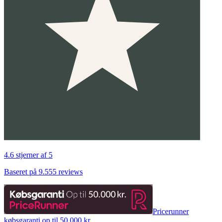
4.6 stjerner af 5
Baseret på 9.555 reviews
Pricerunner
købsgaranti op til 50.000 kr