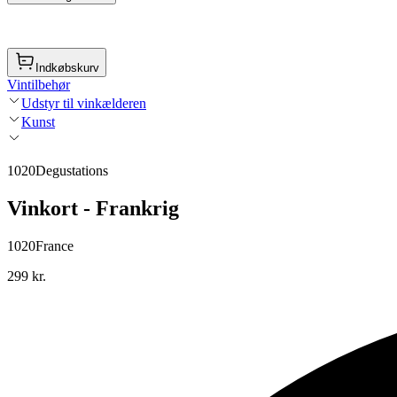
Indkøbskurv
Vintilbehør
Udstyr til vinkælderen
Kunst
1020Degustations
Vinkort - Frankrig
1020France
299 kr.