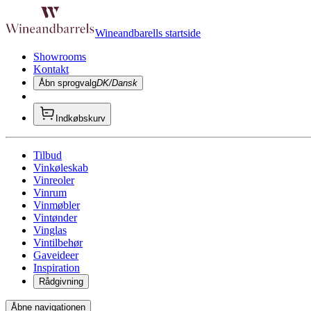
Wineandbarells startside
Showrooms
Kontakt
Åbn sprogvalg
DK/Dansk
Indkøbskurv
Tilbud
Vinkøleskab
Vinreoler
Vinrum
Vinmøbler
Vintønder
Vinglas
Vintilbehør
Gaveideer
Inspiration
Rådgivning
Åbne navigationen