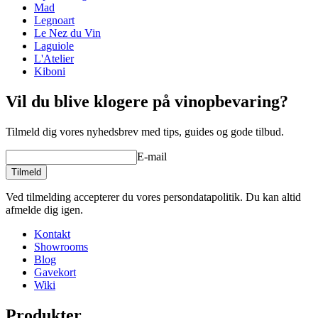
Mad
Legnoart
Le Nez du Vin
Laguiole
L'Atelier
Kiboni
Lækker kunstplakat med vinmotiv.
Vil du blive klogere på vinopbevaring?
Offset tryk med vandlak. Svanemærket.
Trykt på 250g semi-mat papir.
Vælg mellem 3 forskellige størrelser: A3 (29,7x42cm),
Tilmeld dig vores nyhedsbrev med tips, guides og gode tilbud.
35x50cm og 50x70cm. Vælg din favorit her på siden.
Fås i 2 smukke farver. Vælg din favorit her på siden.
E-mail
Tilmeld
Ved tilmelding accepterer du vores persondatapolitik. Du kan altid
afmelde dig igen.
Kontakt
Showrooms
Blog
Gavekort
Wiki
Produkter