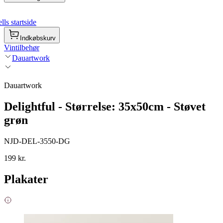
ls startside
Indkøbskurv
Vintilbehør
Dauartwork
Dauartwork
Delightful - Størrelse: 35x50cm - Støvet
grøn
NJD-DEL-3550-DG
199 kr.
Plakater