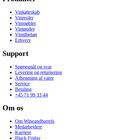
Vinkøleskab
Vinreoler
Vinmøbler
Vintønder
Vintilbehør
Erhverv
Support
Spørgsmål og svar
Levering og returnering
Afhentning af varer
Service
Betaling
+45 71 99 33 44
Om os
Om Wineandbarrels
Medarbejdere
Karriere
Black Friday