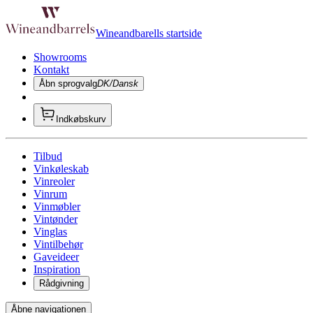
Wineandbarells startside
Showrooms
Kontakt
Åbn sprogvalg
DK/Dansk
Indkøbskurv
Tilbud
Vinkøleskab
Vinreoler
Vinrum
Vinmøbler
Vintønder
Vinglas
Vintilbehør
Gaveideer
Inspiration
Rådgivning
Åbne navigationen