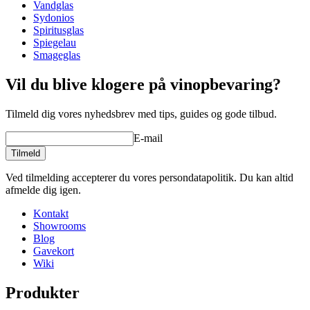
Vandglas
Mundblæst og med en integreret dekanterings-sfære nede i
Sydonios
glasset.
Spiritusglas
Produceret i Schott Zwiesels eget Tritan®️ blyfri titanium
Spiegelau
krystalglas, der sikrer uovertruffen holdbarhed og styrke.
Smageglas
Vil du blive klogere på vinopbevaring?
Tilmeld dig vores nyhedsbrev med tips, guides og gode tilbud.
E-mail
Tilmeld
Ved tilmelding accepterer du vores persondatapolitik. Du kan altid
Læs vores gode råd om opvask af vinglas her
afmelde dig igen.
Kontakt
Showrooms
Blog
Gavekort
Wiki
Produkter