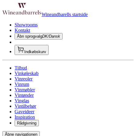
Wineandbarells startside
Showrooms
Kontakt
Åbn sprogvalg
DK/Dansk
Indkøbskurv
Tilbud
Vinkøleskab
Vinreoler
Vinrum
Vinmøbler
Vintønder
Vinglas
Vintilbehør
Gaveideer
Inspiration
Rådgivning
Åbne navigationen