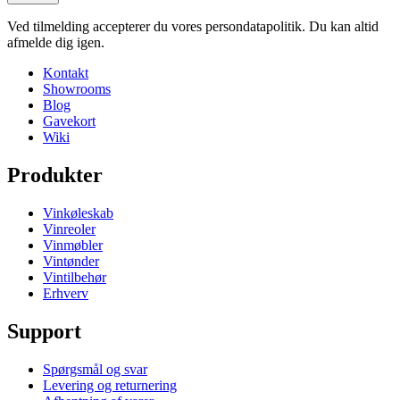
Lav din egen opstilling med disse moduler i vores online værktøj til
indretning af vinkælder
Højde (cm)
10
Ved tilmelding accepterer du vores persondatapolitik. Du kan altid
Bredde (cm)
120
afmelde dig igen.
Dybde (cm)
28
Kontakt
Vægt (kg)
4.9
Showrooms
Blog
Gavekort
Wiki
Produkter
Vinkøleskab
Vinreoler
Vinmøbler
Vintønder
Vintilbehør
Erhverv
Support
Spørgsmål og svar
Levering og returnering