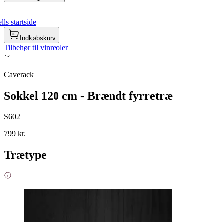
ls startside
Indkøbskurv
Tilbehør til vinreoler
Caverack
Sokkel 120 cm - Brændt fyrretræ
S602
799 kr.
Trætype