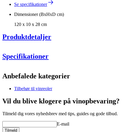
Se specifikationer
Dimensioner (BxHxD cm)
120 x 10 x 28 cm
Produktdetaljer
Specifikationer
Information
Anbefalede kategorier
Produktnummer
S602
Tilbehør til vinreoler
Generelt
Placering
Gulv
Vil du blive klogere på vinopbevaring?
Finish
Brændt fyrretræ
Modulær
true
Tilmeld dig vores nyhedsbrev med tips, guides og gode tilbud.
Levering
Usamlet
Producent
Caverack
E-mail
Dimensioner (BxHxD cm)
Tilmeld