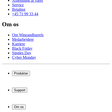
Afhentning af varer
Service
Betaling
+45 71 99 33 44
Om os
Om Wineandbarrels
Medarbejdere
Karriere
Black Friday
Singles Day
Cyber Monday
Produkter
Vinkøleskab
Vinreoler
Support
Vinmøbler
Vintønder
Spørgsmål og svar
Vintilbehør
Levering og returnering
Erhverv
Om os
Afhentning af varer