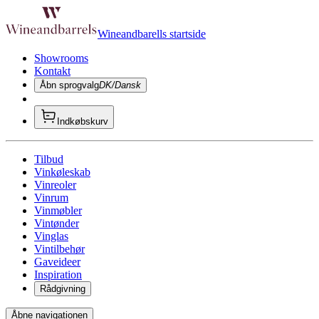
Wineandbarells startside
Showrooms
Kontakt
Åbn sprogvalg
DK/Dansk
Indkøbskurv
Tilbud
Vinkøleskab
Vinreoler
Vinrum
Vinmøbler
Vintønder
Vinglas
Vintilbehør
Gaveideer
Inspiration
Rådgivning
Åbne navigationen