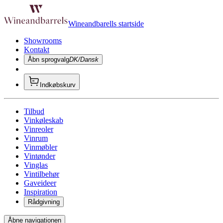
Wineandbarells startside
Showrooms
Kontakt
Åbn sprogvalg
DK/Dansk
Indkøbskurv
Tilbud
Vinkøleskab
Vinreoler
Vinrum
Vinmøbler
Vintønder
Vinglas
Vintilbehør
Gaveideer
Inspiration
Rådgivning
Åbne navigationen