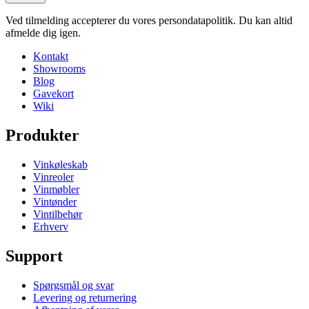
Lav din egen opstilling med disse moduler i vores online værktøj til
indretning af vinkælder
Højde (cm)
10
Ved tilmelding accepterer du vores persondatapolitik. Du kan altid
Bredde (cm)
120
afmelde dig igen.
Dybde (cm)
28
Kontakt
Vægt (kg)
4.9
Showrooms
Blog
Gavekort
Wiki
Produkter
Vinkøleskab
Vinreoler
Vinmøbler
Vintønder
Vintilbehør
Erhverv
Support
Spørgsmål og svar
Levering og returnering