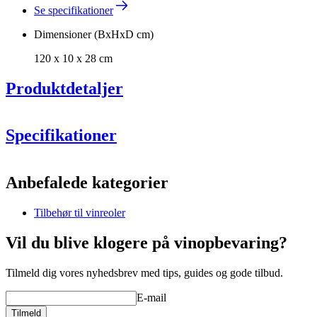
Se specifikationer
Dimensioner (BxHxD cm)
120 x 10 x 28 cm
Produktdetaljer
Specifikationer
Information
Anbefalede kategorier
Produktnummer
S402
Tilbehør til vinreoler
Generelt
Placering
Gulv
Vil du blive klogere på vinopbevaring?
Finish
Sort
Modulær
true
Tilmeld dig vores nyhedsbrev med tips, guides og gode tilbud.
Levering
Usamlet
Producent
Caverack
E-mail
Dimensioner (BxHxD cm)
Tilmeld