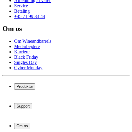
Afhentning af varer
Service
Betaling
+45 71 99 33 44
Om os
Om Wineandbarrels
Medarbejdere
Karriere
Black Friday
Singles Day
Cyber Monday
Produkter
Vinkøleskab
Vinreoler
Support
Vinmøbler
Vintønder
Spørgsmål og svar
Vintilbehør
Levering og returnering
Erhverv
Om os
Afhentning af varer