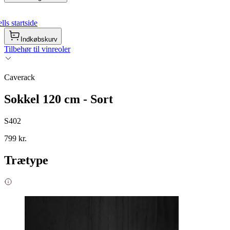
ls startside
Indkøbskurv
Tilbehør til vinreoler
Caverack
Sokkel 120 cm - Sort
S402
799 kr.
Trætype