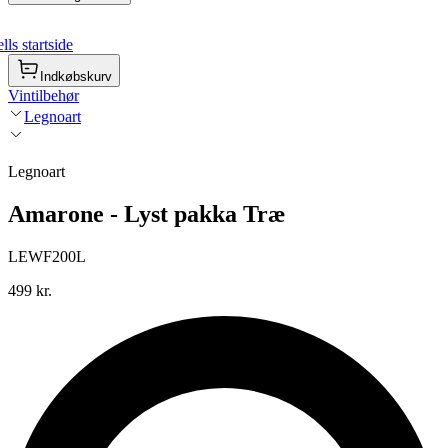
ls startside
Indkøbskurv
Vintilbehør
Legnoart
Legnoart
Amarone - Lyst pakka Træ
LEWF200L
499 kr.