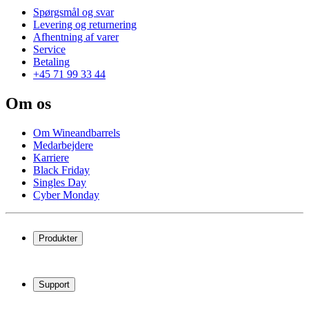
Spørgsmål og svar
Levering og returnering
Afhentning af varer
Service
Betaling
+45 71 99 33 44
Om os
Om Wineandbarrels
Medarbejdere
Karriere
Black Friday
Singles Day
Cyber Monday
Produkter
Vinkøleskab
Vinreoler
Support
Vinmøbler
Vintønder