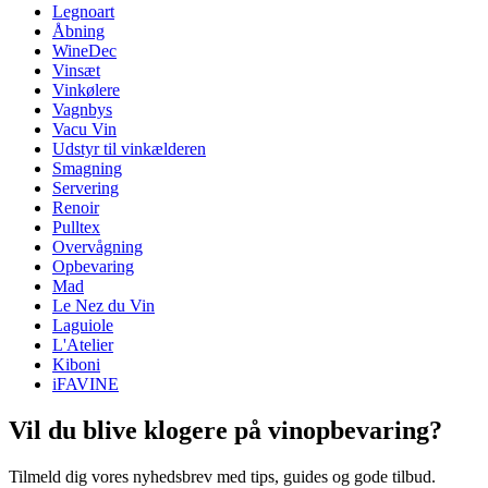
Legnoart
Dimensioner (BxHxD cm)
Åbning
Vægt (kg)
0.26
WineDec
Højde (cm)
30
Vinsæt
Bredde (cm)
20
Vinkølere
Dybde (cm)
22.2
Vagnbys
Vacu Vin
Udstyr til vinkælderen
Smagning
Servering
Renoir
Pulltex
Overvågning
Opbevaring
Mad
Le Nez du Vin
Laguiole
L'Atelier
Kiboni
iFAVINE
Vil du blive klogere på vinopbevaring?
Tilmeld dig vores nyhedsbrev med tips, guides og gode tilbud.