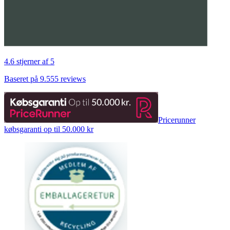
4.6 stjerner af 5
Baseret på 9.555 reviews
Pricerunner
købsgaranti op til 50.000 kr