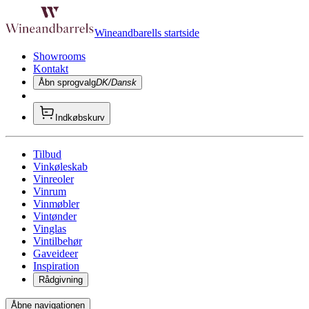
Wineandbarells startside
Showrooms
Kontakt
Åbn sprogvalg
DK/Dansk
Indkøbskurv
Tilbud
Vinkøleskab
Vinreoler
Vinrum
Vinmøbler
Vintønder
Vinglas
Vintilbehør
Gaveideer
Inspiration
Rådgivning
Åbne navigationen