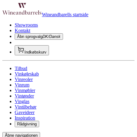
Wineandbarells startside
Showrooms
Kontakt
Åbn sprogvalg
DK/Dansk
Indkøbskurv
Tilbud
Vinkøleskab
Vinreoler
Vinrum
Vinmøbler
Vintønder
Vinglas
Vintilbehør
Gaveideer
Inspiration
Rådgivning
Åbne navigationen