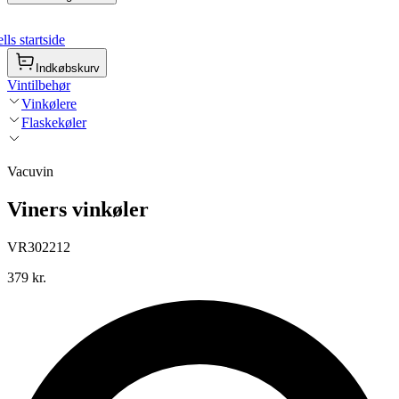
ls startside
Indkøbskurv
Vintilbehør
Vinkølere
Flaskekøler
Vacuvin
Viners vinkøler
VR302212
379 kr.