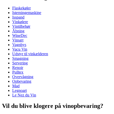
Flaskekøler
Dimensioner (BxHxD cm)
Isterningemaskine
Højde (cm)
18
Isspand
Bredde (cm)
12
Vinkølere
Dybde (cm)
12
Vintilbehør
Vægt (kg)
1
Åbning
WineDec
Vinsæt
Vagnbys
Vacu Vin
Udstyr til vinkælderen
Smagning
Servering
Renoir
Pulltex
Overvågning
Opbevaring
Mad
Legnoart
Le Nez du Vin
Vil du blive klogere på vinopbevaring?