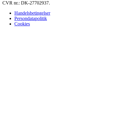
CVR nr.: DK-27702937.
Handelsbetingelser
Persondatapolitik
Cookies