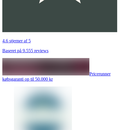
4.6 stjerner af 5
Baseret på 9.555 reviews
Pricerunner
købsgaranti op til 50.000 kr