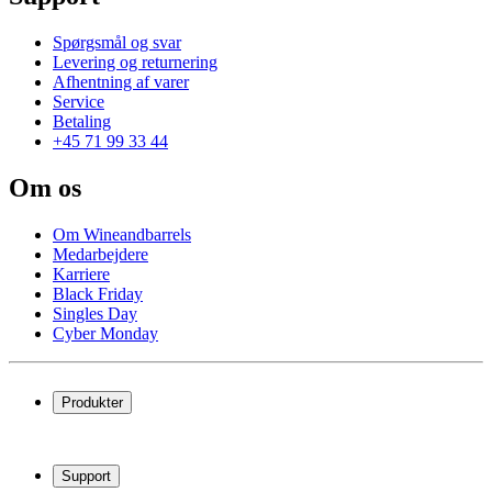
Spørgsmål og svar
Levering og returnering
Afhentning af varer
Service
Betaling
+45 71 99 33 44
Om os
Om Wineandbarrels
Medarbejdere
Karriere
Black Friday
Singles Day
Cyber Monday
Produkter
Vinkøleskab
Vinreoler
Support
Vinmøbler