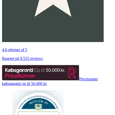
4.6 stjerner af 5
Baseret på 9.555 reviews
Pricerunner
købsgaranti op til 50.000 kr