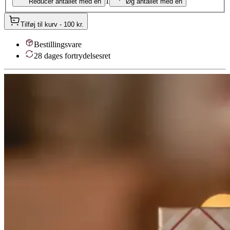
1
Reducer antallet med én
Øg antallet med én
Tilføj til kurv
-
100 kr.
Bestillingsvare
28 dages fortrydelsesret