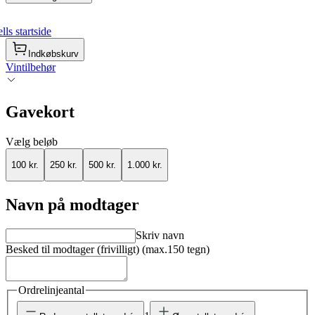
ls startside
Indkøbskurv
Vintilbehør
Gavekort
Vælg beløb
100 kr.
250 kr.
500 kr.
1.000 kr.
Navn på modtager
Skriv navn
Besked til modtager (frivilligt) (max.150 tegn)
Ordrelinjeantal