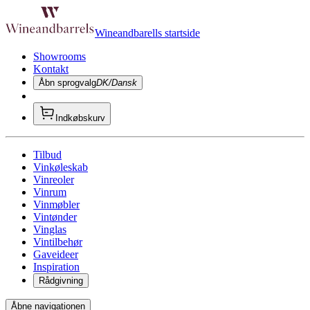
Wineandbarells startside
Showrooms
Kontakt
Åbn sprogvalg
DK/Dansk
Indkøbskurv
Tilbud
Vinkøleskab
Vinreoler
Vinrum
Vinmøbler
Vintønder
Vinglas
Vintilbehør
Gaveideer
Inspiration
Rådgivning
Åbne navigationen