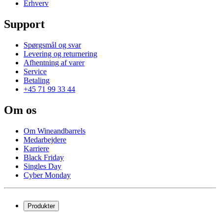
Erhverv
Support
Spørgsmål og svar
Levering og returnering
Afhentning af varer
Service
Betaling
+45 71 99 33 44
Om os
Om Wineandbarrels
Medarbejdere
Karriere
Black Friday
Singles Day
Cyber Monday
Produkter