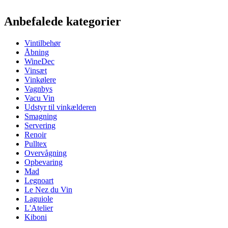
Information
Anbefalede kategorier
Produktnummer
Vintilbehør
Generelt
Åbning
14-dages fortrydelsesret
Nej
WineDec
Ingen garanti
Nej
Vinsæt
Vinkølere
Dimensioner (BxHxD cm)
Vagnbys
Vacu Vin
Vægt (kg)
0.6
Udstyr til vinkælderen
Smagning
Servering
Renoir
Pulltex
Overvågning
Opbevaring
Mad
Legnoart
Le Nez du Vin
Laguiole
L'Atelier
Kiboni