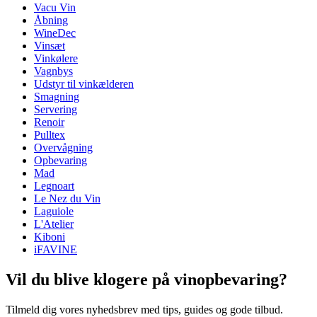
Vacu Vin
Dimensioner (BxHxD cm)
Åbning
Vægt (kg)
0.6
WineDec
Højde (cm)
42
Vinsæt
Bredde (cm)
33
Vinkølere
Dybde (cm)
30
Vagnbys
Udstyr til vinkælderen
wine accessories
Smagning
Servering
Status When Soldout
active
Renoir
Pulltex
Overvågning
Opbevaring
Mad
Legnoart
Le Nez du Vin
Laguiole
L'Atelier
Kiboni
iFAVINE
Vil du blive klogere på vinopbevaring?
Tilmeld dig vores nyhedsbrev med tips, guides og gode tilbud.