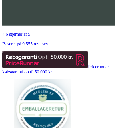
4.6 stjerner af 5
Baseret på 9.555 reviews
Pricerunner
købsgaranti op til 50.000 kr