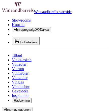
Wineandbarells startside
Showrooms
Kontakt
Åbn sprogvalg
DK/Dansk
Indkøbskurv
Tilbud
Vinkøleskab
Vinreoler
Vinrum
Vinmøbler
Vintønder
Vinglas
Vintilbehør
Gaveideer
Inspiration
Rådgivning
Åbne navigationen