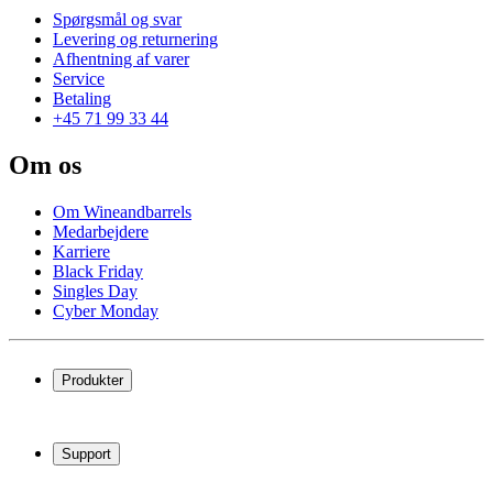
Spørgsmål og svar
Levering og returnering
Afhentning af varer
Service
Betaling
+45 71 99 33 44
Om os
Om Wineandbarrels
Medarbejdere
Karriere
Black Friday
Singles Day
Cyber Monday
Produkter
Vinkøleskab
Vinreoler
Support
Vinmøbler
Vintønder