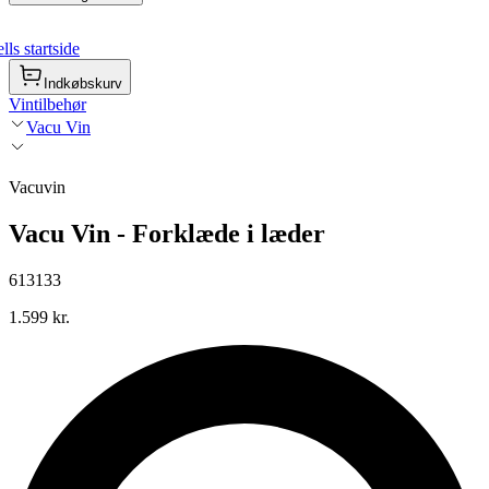
ls startside
Indkøbskurv
Vintilbehør
Vacu Vin
Vacuvin
Vacu Vin - Forklæde i læder
613133
1.599 kr.