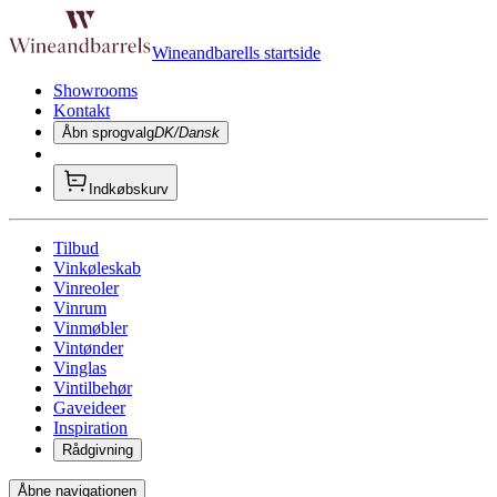
Wineandbarells startside
Showrooms
Kontakt
Åbn sprogvalg
DK/Dansk
Indkøbskurv
Tilbud
Vinkøleskab
Vinreoler
Vinrum
Vinmøbler
Vintønder
Vinglas
Vintilbehør
Gaveideer
Inspiration
Rådgivning
Åbne navigationen