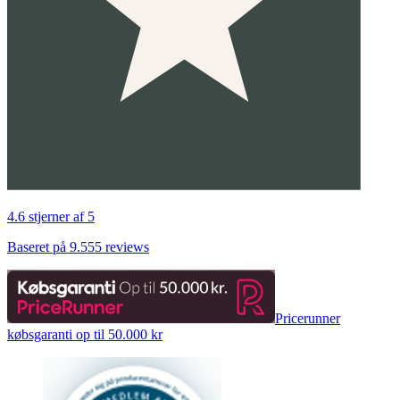
4.6 stjerner af 5
Baseret på 9.555 reviews
Pricerunner
købsgaranti op til 50.000 kr