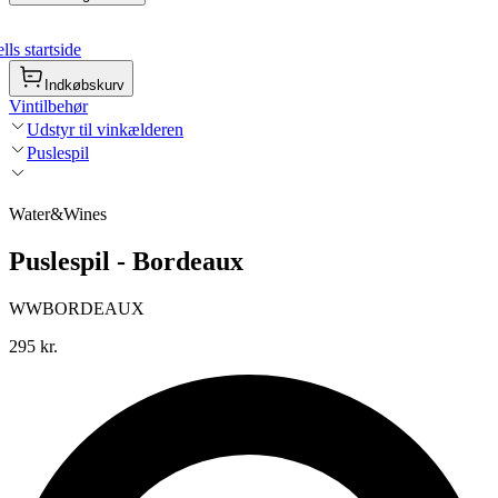
ls startside
Indkøbskurv
Vintilbehør
Udstyr til vinkælderen
Puslespil
Water&Wines
Puslespil - Bordeaux
WWBORDEAUX
295 kr.