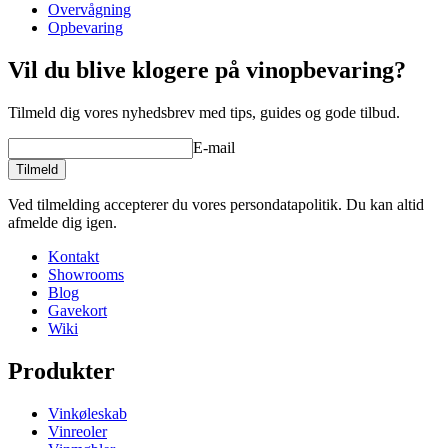
Overvågning
design og holder dertil.
Opbevaring
Fremstillet i EU af lokalt fremstillet genbrugspapir.
Vil du blive klogere på vinopbevaring?
Tilmeld dig vores nyhedsbrev med tips, guides og gode tilbud.
E-mail
Tilmeld
Ved tilmelding accepterer du vores persondatapolitik. Du kan altid
afmelde dig igen.
Kontakt
Showrooms
Blog
Gavekort
Wiki
Produkter
Vinkøleskab
Vinreoler