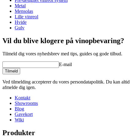
Pre-designet vinreol system
Dybde (cm)
22
Metal
Vægt (kg)
1
Mensolas
Lille vinreol
Hvide
Gulv
Vil du blive klogere på vinopbevaring?
Tilmeld dig vores nyhedsbrev med tips, guides og gode tilbud.
E-mail
Tilmeld
Ved tilmelding accepterer du vores persondatapolitik. Du kan altid
afmelde dig igen.
Kontakt
Showrooms
Blog
Gavekort
Wiki
Produkter