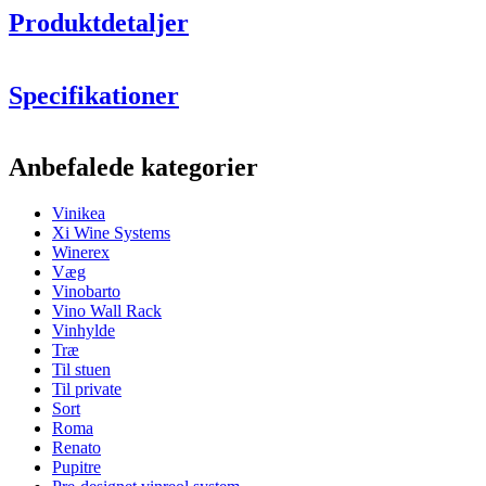
Produktdetaljer
Specifikationer
Information
Anbefalede kategorier
Produktnummer
W100
Vinikea
Generelt
Caverack vinreol
Xi Wine Systems
Finish
Egetræ
Winerex
Modulær
Nej
Væg
Placering
Bord
Vinobarto
Vino Wall Rack
Flasker
Vinhylde
Træ
Antal flasker (Bordeaux)
15
Til stuen
Flasketype
Bordeaux, Bourgogne, Champagne
Til private
Sort
Dimensioner (BxHxD cm)
Roma
Renato
Højde (cm)
1.7
Pupitre
Bredde (cm)
45