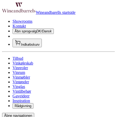
Wineandbarells startside
Showrooms
Kontakt
Åbn sprogvalg
DK/Dansk
Indkøbskurv
Tilbud
Vinkøleskab
Vinreoler
Vinrum
Vinmøbler
Vintønder
Vinglas
Vintilbehør
Gaveideer
Inspiration
Rådgivning
Åbne navigationen