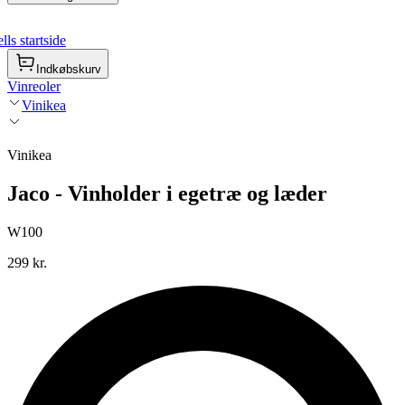
ls startside
Indkøbskurv
Vinreoler
Vinikea
Vinikea
Jaco - Vinholder i egetræ og læder
W100
299 kr.