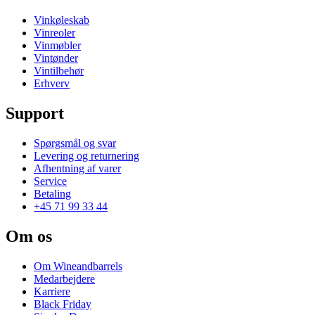
Vinkøleskab
Vinreoler
Vinmøbler
Vintønder
Vintilbehør
Erhverv
Support
Spørgsmål og svar
Levering og returnering
Afhentning af varer
Service
Betaling
+45 71 99 33 44
Om os
Om Wineandbarrels
Medarbejdere
Karriere
Black Friday