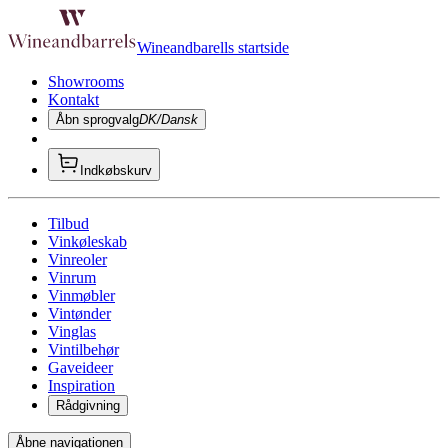
Wineandbarells startside
Showrooms
Kontakt
Åbn sprogvalg
DK/Dansk
Indkøbskurv
Tilbud
Vinkøleskab
Vinreoler
Vinrum
Vinmøbler
Vintønder
Vinglas
Vintilbehør
Gaveideer
Inspiration
Rådgivning
Åbne navigationen