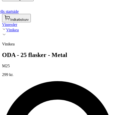
ls startside
Indkøbskurv
Vinreoler
Vinikea
Vinikea
ODA - 25 flasker - Metal
M25
299 kr.