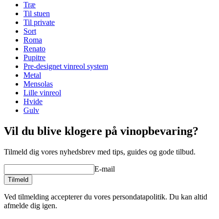
Træ
Dimensioner (BxHxD cm)
Til stuen
Til private
Højde (cm)
50
Sort
Bredde (cm)
48
Roma
Dybde (cm)
19
Renato
Vægt (kg)
5
Pupitre
Pre-designet vinreol system
Metal
Mensolas
Lille vinreol
Hvide
Gulv
Vil du blive klogere på vinopbevaring?
Tilmeld dig vores nyhedsbrev med tips, guides og gode tilbud.
E-mail
Tilmeld
Ved tilmelding accepterer du vores persondatapolitik. Du kan altid
afmelde dig igen.