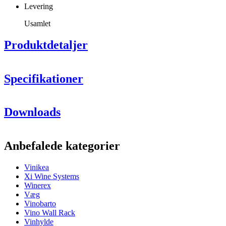
Levering
Usamlet
Produktdetaljer
Specifikationer
Information
Downloads
Produktnummer
M25
Generelt
Anbefalede kategorier
Placering
Bord
Finish
Sort, Metal
Vinikea
Modulær
Nej
Xi Wine Systems
Levering
Usamlet
Winerex
Væg
Flasker
Vinobarto
Vino Wall Rack
Antal flasker (Bordeaux)
25
Vinhylde
Flasketype
Bordeaux