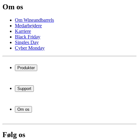
Om os
Om Wineandbarrels
Medarbejdere
Karriere
Black Friday
Singles Day
Cyber Monday
Produkter
Vinkøleskab
Vinreoler
Support
Vinmøbler
Vintønder
Spørgsmål og svar
Vintilbehør
Levering og returnering
Erhverv
Om os
Afhentning af varer
Service
Om Wineandbarrels
Betaling
Medarbejdere
+45 71 99 33 44
Karriere
Følg os
Black Friday