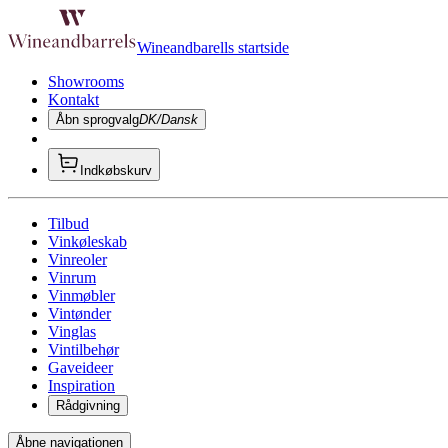
Wineandbarells startside
Showrooms
Kontakt
Åbn sprogvalg
DK/Dansk
Indkøbskurv
Tilbud
Vinkøleskab
Vinreoler
Vinrum
Vinmøbler
Vintønder
Vinglas
Vintilbehør
Gaveideer
Inspiration
Rådgivning
Åbne navigationen