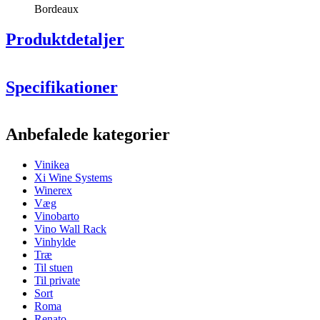
Bordeaux
Produktdetaljer
Specifikationer
Information
Anbefalede kategorier
Produktnummer
VININR1
Vinikea
Generelt
Xi Wine Systems
Finish
Sort
Winerex
Modulær
Nej
Væg
Placering
Væg
Vinobarto
Vino Wall Rack
Flasker
Vinhylde
Træ
Antal flasker (Bordeaux)
6
Til stuen
Flasketype
Bordeaux
Til private
Sort
Dimensioner (BxHxD cm)
Roma
Renato