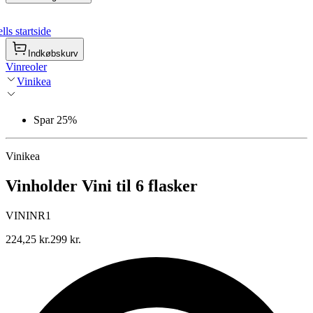
ls startside
Indkøbskurv
Vinreoler
Vinikea
Spar 25%
Vinikea
Vinholder Vini til 6 flasker
VININR1
224,25 kr.
299 kr.