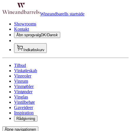
Wineandbarells startside
Showrooms
Kontakt
Åbn sprogvalg
DK/Dansk
Indkøbskurv
Tilbud
Vinkøleskab
Vinreoler
Vinrum
Vinmøbler
Vintønder
Vinglas
Vintilbehør
Gaveideer
Inspiration
Rådgivning
Åbne navigationen