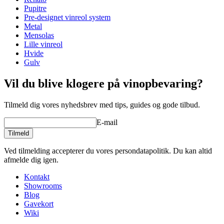
Højde (cm)
4
Pupitre
Bredde (cm)
23
Pre-designet vinreol system
Dybde (cm)
32
Metal
Vægt (kg)
0.8
Mensolas
Lille vinreol
Hvide
Gulv
Vil du blive klogere på vinopbevaring?
Tilmeld dig vores nyhedsbrev med tips, guides og gode tilbud.
E-mail
Tilmeld
Ved tilmelding accepterer du vores persondatapolitik. Du kan altid
afmelde dig igen.
Kontakt
Showrooms
Blog
Gavekort
Wiki