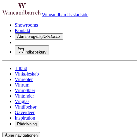
Wineandbarells startside
Showrooms
Kontakt
Åbn sprogvalg
DK/Dansk
Indkøbskurv
Tilbud
Vinkøleskab
Vinreoler
Vinrum
Vinmøbler
Vintønder
Vinglas
Vintilbehør
Gaveideer
Inspiration
Rådgivning
Åbne navigationen