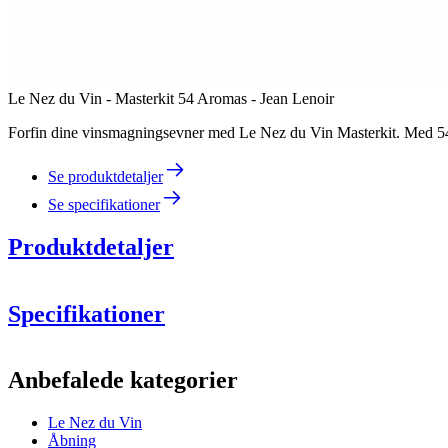
Le Nez du Vin - Masterkit 54 Aromas - Jean Lenoir
Forfin dine vinsmagningsevner med Le Nez du Vin Masterkit. Med 54 un
Se produktdetaljer
Se specifikationer
Produktdetaljer
Specifikationer
Information
Anbefalede kategorier
Produktnummer
1972
Le Nez du Vin
Dimensioner (BxHxD cm)
Åbning