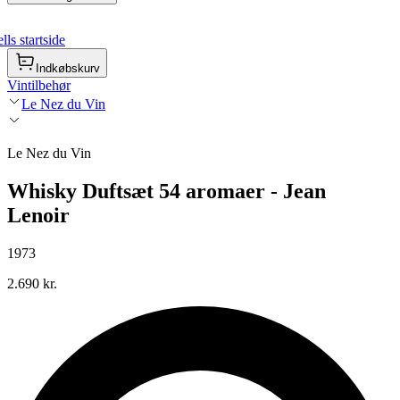
ls startside
Indkøbskurv
Vintilbehør
Le Nez du Vin
Le Nez du Vin
Whisky Duftsæt 54 aromaer - Jean
Lenoir
1973
2.690 kr.