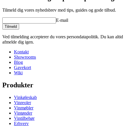
Alt tekstmateriale er på engelsk.
Tilmeld dig vores nyhedsbrev med tips, guides og gode tilbud.
Håndlavet i Frankrig. Aromaerne er garanteret 5 år. De kan
E-mail
holde 10 år, hvis de holdes under gode forhold (beholdere
Tilmeld
stående op i bogen, og holdt væk fra varme og lys som f.eks.
radiatorer og sollys).
Ved tilmelding accepterer du vores persondatapolitik. Du kan altid
afmelde dig igen.
Kontakt
Showrooms
Blog
Gavekort
Wiki
Produkter
Vinkøleskab
Vinreoler
Vinmøbler
Vintønder
Vintilbehør
Erhverv