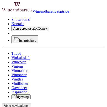
Wineandbarells startside
Showrooms
Kontakt
Åbn sprogvalg
DK/Dansk
Indkøbskurv
Tilbud
Vinkøleskab
Vinreoler
Vinrum
Vinmøbler
Vintønder
Vinglas
Vintilbehør
Gaveideer
Inspiration
Rådgivning
Åbne navigationen