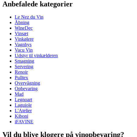
Anbefalede kategorier
Produktnummer
1973
Le Nez du Vin
Dimensioner (BxHxD cm)
Åbning
Vægt (kg)
3.9
WineDec
Højde (cm)
37
Vinsæt
Bredde (cm)
28.5
Vinkølere
Dybde (cm)
5
Vagnbys
Vacu Vin
Udstyr til vinkælderen
Smagning
Servering
Renoir
Pulltex
Overvågning
Opbevaring
Mad
Legnoart
Laguiole
L'Atelier
Kiboni
iFAVINE
Vil du blive klogere på vinopbevaring?