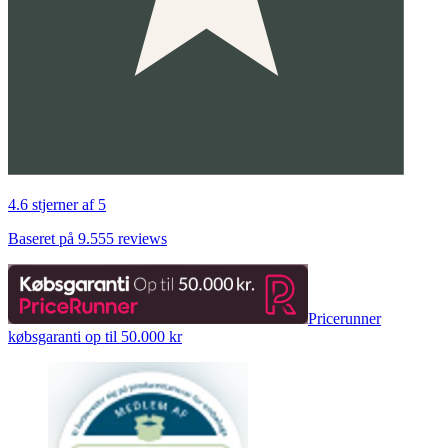
4.6 stjerner af 5
Baseret på 9.555 reviews
Pricerunner
købsgaranti op til 50.000 kr