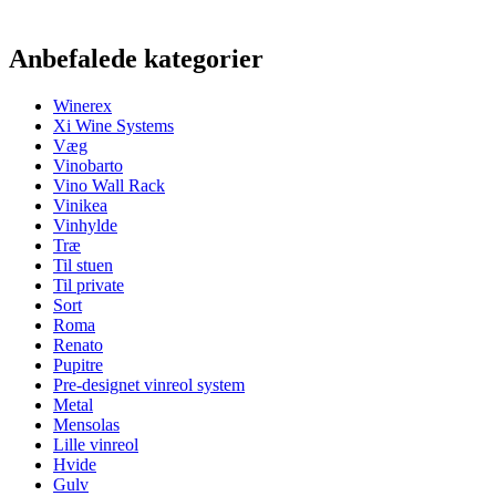
Information
Anbefalede kategorier
Produktnummer
BX2010
Winerex
Generelt
Xi Wine Systems
Placering
Gulv
Væg
Modulær
Ja
Vinobarto
Levering
Samlet
Vino Wall Rack
Vinikea
Dimensioner (BxHxD cm)
Vinhylde
Træ
Vægt (kg)
4.6
Til stuen
Højde (cm)
65
Til private
Bredde (cm)
24
Sort
Dybde (cm)
32
Roma
Renato
Flasker
Pupitre
Pre-designet vinreol system
Antal flasker (Bordeaux)
12
Metal
Flasketype
Bourgogne
Mensolas
Lille vinreol
Hvide
Gulv