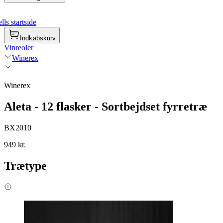
ls startside
Indkøbskurv
Vinreoler
Winerex
Winerex
Aleta - 12 flasker - Sortbejdset fyrretræ
BX2010
949 kr.
Trætype