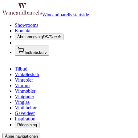
Wineandbarells startside
Showrooms
Kontakt
Åbn sprogvalg
DK/Dansk
Indkøbskurv
Tilbud
Vinkøleskab
Vinreoler
Vinrum
Vinmøbler
Vintønder
Vinglas
Vintilbehør
Gaveideer
Inspiration
Rådgivning
Åbne navigationen