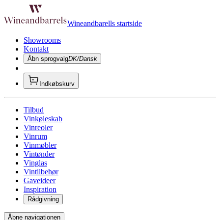
Wineandbarells startside
Showrooms
Kontakt
Åbn sprogvalg
DK/Dansk
Indkøbskurv
Tilbud
Vinkøleskab
Vinreoler
Vinrum
Vinmøbler
Vintønder
Vinglas
Vintilbehør
Gaveideer
Inspiration
Rådgivning
Åbne navigationen