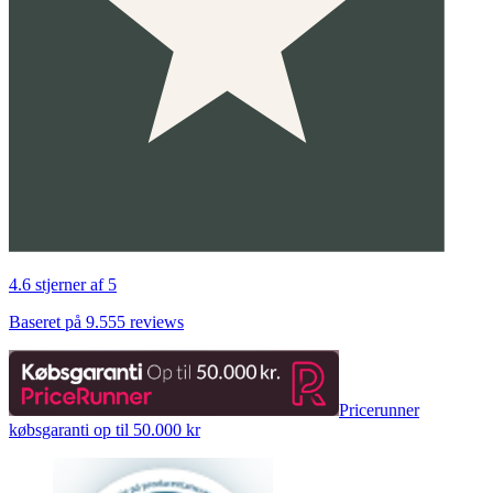
4.6 stjerner af 5
Baseret på 9.555 reviews
Pricerunner
købsgaranti op til 50.000 kr