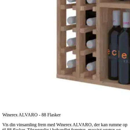
Winerex ALVARO - 88 Flasker
Vis din vinsamling frem med Winerex ALVARO, der kan rumme op
til 88 flasker. Tilgængelig i behandlet fyrretræ, massivt egetræ og