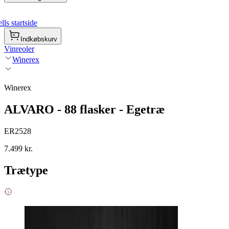
ls startside
Indkøbskurv
Vinreoler
Winerex
Winerex
ALVARO - 88 flasker - Egetræ
ER2528
7.499 kr.
Trætype