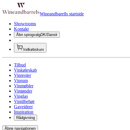
Wineandbarells startside
Showrooms
Kontakt
Åbn sprogvalg
DK/Dansk
Indkøbskurv
Tilbud
Vinkøleskab
Vinreoler
Vinrum
Vinmøbler
Vintønder
Vinglas
Vintilbehør
Gaveideer
Inspiration
Rådgivning
Åbne navigationen