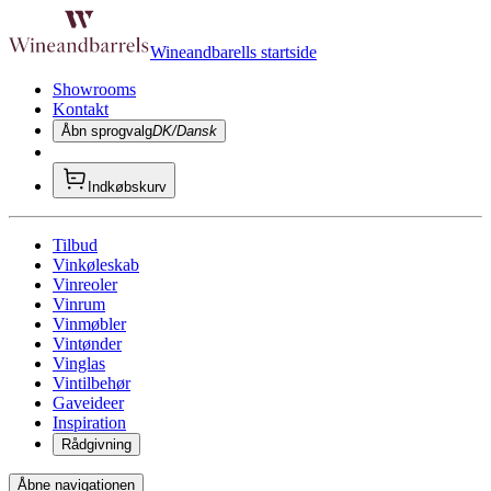
Wineandbarells startside
Showrooms
Kontakt
Åbn sprogvalg
DK/Dansk
Indkøbskurv
Tilbud
Vinkøleskab
Vinreoler
Vinrum
Vinmøbler
Vintønder
Vinglas
Vintilbehør
Gaveideer
Inspiration
Rådgivning
Åbne navigationen