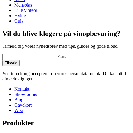
Vægt (kg)
31
Mensolas
Lille vinreol
Se eksempler på indretning med WINEREX vinreoler her.
Hvide
Gulv
Lav din egen opstilling med disse moduler i vores online værktøj til
indretning af vinkælder (åbner nyt vindue og kræver flash
Vil du blive klogere på vinopbevaring?
installeret)
Tilmeld dig vores nyhedsbrev med tips, guides og gode tilbud.
E-mail
Tilmeld
Ved tilmelding accepterer du vores persondatapolitik. Du kan altid
afmelde dig igen.
Kontakt
Showrooms
Blog
Gavekort
Wiki
Produkter