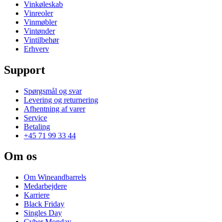
Vinkøleskab
Vinreoler
Vinmøbler
Vintønder
Vintilbehør
Erhverv
Support
Spørgsmål og svar
Levering og returnering
Afhentning af varer
Service
Betaling
+45 71 99 33 44
Om os
Om Wineandbarrels
Medarbejdere
Karriere
Black Friday
Singles Day
Cyber Monday