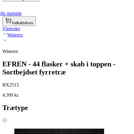
ls startside
Indkøbskurv
Vinreoler
Winerex
Winerex
EFREN - 44 flasker + skab i toppen -
Sortbejdset fyrretræ
BX2515
4.399 kr.
Trætype