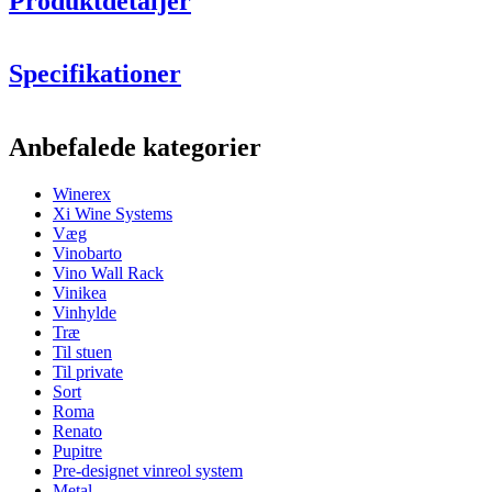
Produktdetaljer
Denne model kan fås i behandlet spansk fyrretræ, massiv egetræ,
sort-, brun eller hvidbejdset fyrretræ.
Specifikationer
Information
Anbefalede kategorier
Produktnummer
BX2515
Winerex
Generelt
Xi Wine Systems
Levering
Samlet
Væg
Placering
Gulv
Vinobarto
Modulær
Ja
Vino Wall Rack
Vinikea
Flasker
Vinhylde
Træ
Antal flasker (Bordeaux)
44
Til stuen
Flasketype
Bourgogne
Til private
Sort
Dimensioner (BxHxD cm)
Roma
Renato
Højde (cm)
105
Pupitre
Bredde (cm)
68
Pre-designet vinreol system
Dybde (cm)
32
Metal