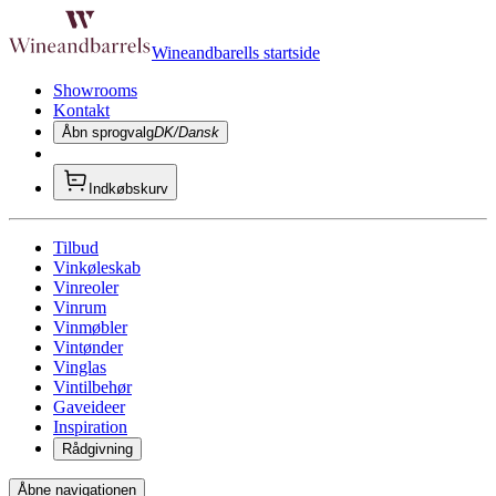
Wineandbarells startside
Showrooms
Kontakt
Åbn sprogvalg
DK/Dansk
Indkøbskurv
Tilbud
Vinkøleskab
Vinreoler
Vinrum
Vinmøbler
Vintønder
Vinglas
Vintilbehør
Gaveideer
Inspiration
Rådgivning
Åbne navigationen