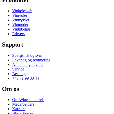
Vinkøleskab
Vinreoler
Vinmøbler
Vintønder
Vintilbehør
Erhverv
Support
Spørgsmål og svar
Levering og returnering
Afhentning af varer
Service
Betaling
+45 71 99 33 44
Om os
Om Wineandbarrels
Medarbejdere
Karriere
Black Friday