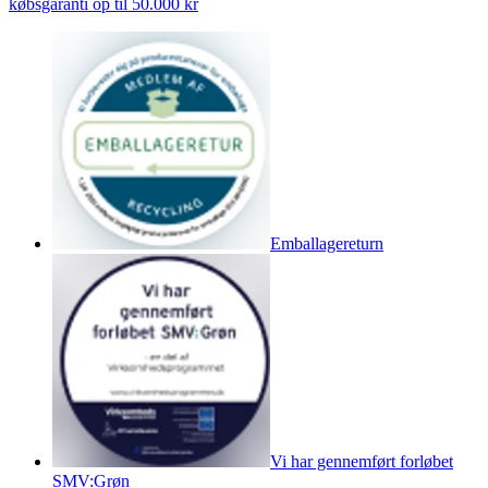
købsgaranti op til 50.000 kr
Emballagereturn
Vi har gennemført forløbet
SMV:Grøn