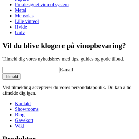
Bemærk at dette modul er lidt bredere end de fleste andre
Højde (cm)
105
Pre-designet vinreol system
standardmoduler i WINEREX-serien som er 68 cm bredde.
Bredde (cm)
82
Metal
Dybde (cm)
32
Mensolas
Vinkasserne på billedet medfølger ikke.
Du kan bestille løse
Vægt (kg)
40
Lille vinreol
trækasser her
.
Hvide
wine racks
Gulv
Se eksempler på indretning med WINEREX vinreoler her.
Status When Soldout
active
Vil du blive klogere på vinopbevaring?
Lav din egen opstilling med disse moduler i vores online værktøj til
indretning af vinkælder (åbner nyt vindue og kræver flash
installeret)
Tilmeld dig vores nyhedsbrev med tips, guides og gode tilbud.
E-mail
Tilmeld
Ved tilmelding accepterer du vores persondatapolitik. Du kan altid
afmelde dig igen.
Kontakt
Showrooms
Blog
Gavekort
Wiki
Produkter