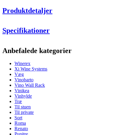
Produktdetaljer
Specifikationer
Information
Anbefalede kategorier
Produktnummer
ER2541
Winerex
Generelt
Xi Wine Systems
Levering
Samlet
Væg
Placering
Gulv
Vinobarto
Modulær
Ja
Vino Wall Rack
Finish
Egetræ
Vinikea
Vinhylde
Flasker
Træ
Til stuen
Antal flasker (Bordeaux)
48
Til private
Flasketype
Champagne
Sort
Roma
Dimensioner (BxHxD cm)
Renato
Pupitre