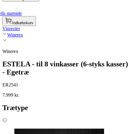
ls startside
Indkøbskurv
Vinreoler
Winerex
Winerex
ESTELA - til 8 vinkasser (6-styks kasser)
- Egetræ
ER2541
7.999 kr.
Trætype