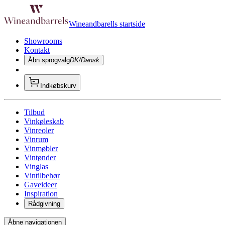
Wineandbarells startside
Showrooms
Kontakt
Åbn sprogvalg
DK/Dansk
Indkøbskurv
Tilbud
Vinkøleskab
Vinreoler
Vinrum
Vinmøbler
Vintønder
Vinglas
Vintilbehør
Gaveideer
Inspiration
Rådgivning
Åbne navigationen