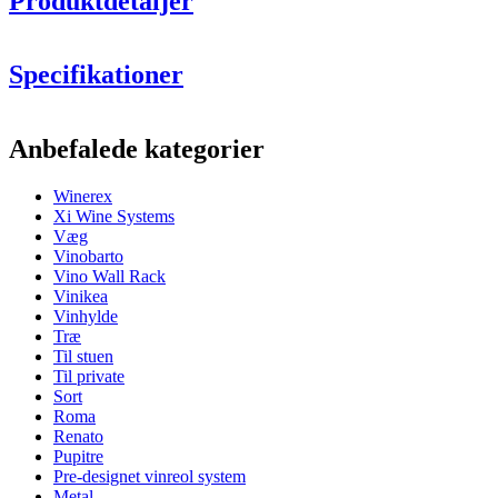
Produktdetaljer
Specifikationer
Information
Anbefalede kategorier
Produktnummer
HX2091
Winerex
Generelt
Xi Wine Systems
Levering
Usamlet
Væg
Placering
Gulv
Vinobarto
Model
WINEREX2091
Vino Wall Rack
Modulær
Ja
Vinikea
Vinhylde
Flasker
Træ
Til stuen
Antal flasker (Bordeaux)
36
Til private
Flasketype
Champagne
Sort
Roma
Dimensioner (BxHxD cm)
Renato
Pupitre
Højde (cm)
105
Pre-designet vinreol system
Bredde (cm)
68
Metal