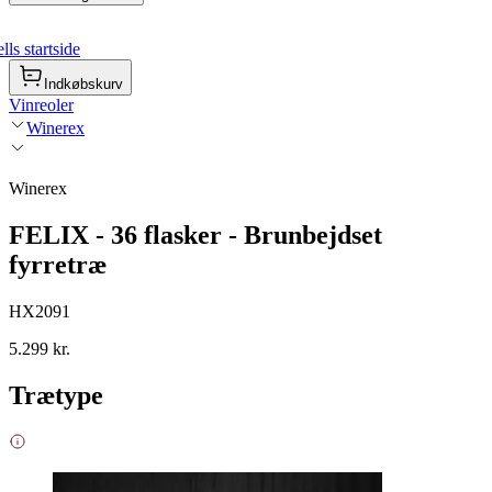
ls startside
Indkøbskurv
Vinreoler
Winerex
Winerex
FELIX - 36 flasker - Brunbejdset
fyrretræ
HX2091
5.299 kr.
Trætype