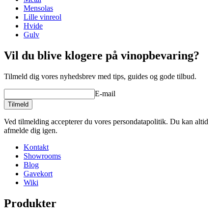
Dybde (cm)
32
Mensolas
Vægt (kg)
12
Lille vinreol
Hvide
Gulv
Vil du blive klogere på vinopbevaring?
Tilmeld dig vores nyhedsbrev med tips, guides og gode tilbud.
E-mail
Tilmeld
Ved tilmelding accepterer du vores persondatapolitik. Du kan altid
afmelde dig igen.
Kontakt
Showrooms
Blog
Gavekort
Wiki
Produkter