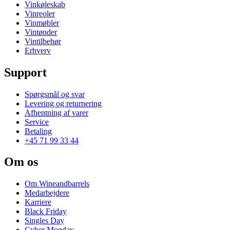
Vinkøleskab
Vinreoler
Vinmøbler
Vintønder
Vintilbehør
Erhverv
Support
Spørgsmål og svar
Levering og returnering
Afhentning af varer
Service
Betaling
+45 71 99 33 44
Om os
Om Wineandbarrels
Medarbejdere
Karriere
Black Friday
Singles Day
Cyber Monday