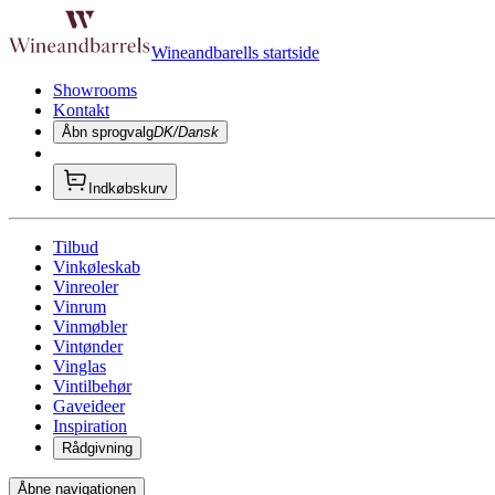
Wineandbarells startside
Showrooms
Kontakt
Åbn sprogvalg
DK/Dansk
Indkøbskurv
Tilbud
Vinkøleskab
Vinreoler
Vinrum
Vinmøbler
Vintønder
Vinglas
Vintilbehør
Gaveideer
Inspiration
Rådgivning
Åbne navigationen