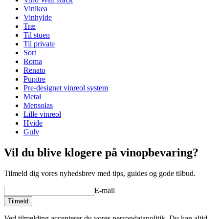
Finish
Brunbejdset fyrretræ
Vinikea
Vinhylde
Dimensioner (BxHxD cm)
Træ
Til stuen
Højde (cm)
9
Til private
Bredde (cm)
68
Sort
Dybde (cm)
31.5
Roma
Vægt (kg)
5
Renato
Pupitre
Pre-designet vinreol system
Metal
Mensolas
Lille vinreol
Hvide
Gulv
Vil du blive klogere på vinopbevaring?
Tilmeld dig vores nyhedsbrev med tips, guides og gode tilbud.
E-mail
Tilmeld
Ved tilmelding accepterer du vores persondatapolitik. Du kan altid