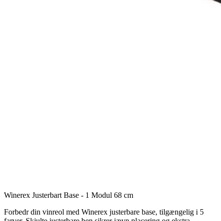
Winerex Justerbart Base - 1 Modul 68 cm
Forbedr din vinreol med Winerex justerbare base, tilgængelig i 5
farver. Skjulte justerbare ben sikrer jævn placering og ekstra