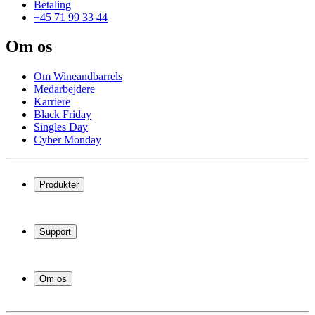
Betaling
+45 71 99 33 44
Om os
Om Wineandbarrels
Medarbejdere
Karriere
Black Friday
Singles Day
Cyber Monday
Produkter
Vinkøleskab
Vinreoler
Support
Vinmøbler
Vintønder
Spørgsmål og svar
Vintilbehør
Levering og returnering
Erhverv
Om os
Afhentning af varer
Service
Om Wineandbarrels
Betaling