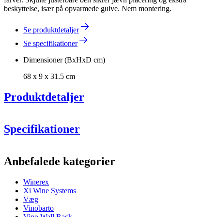
beskyttelse, især på opvarmede gulve. Nem montering.
Se produktdetaljer
Se specifikationer
Dimensioner (BxHxD cm)
68 x 9 x 31.5 cm
Produktdetaljer
Specifikationer
Information
Anbefalede kategorier
Produktnummer
ERZP68
Winerex
Generelt
Xi Wine Systems
Levering
Samlet
Væg
Placering
Gulv
Vinobarto
Modulær
true
Vino Wall Rack