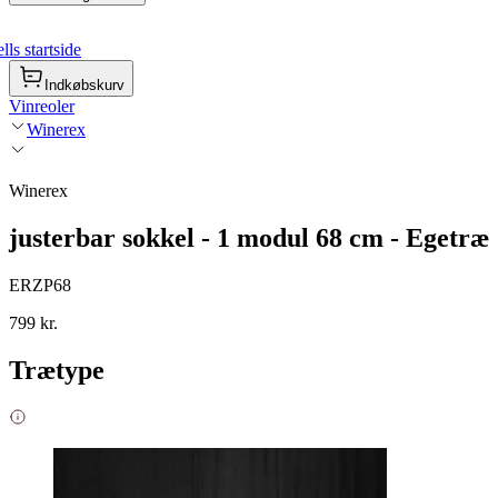
ls startside
Indkøbskurv
Vinreoler
Winerex
Winerex
justerbar sokkel - 1 modul 68 cm - Egetræ
ERZP68
799 kr.
Trætype