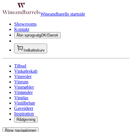
Wineandbarells startside
Showrooms
Kontakt
Åbn sprogvalg
DK/Dansk
Indkøbskurv
Tilbud
Vinkøleskab
Vinreoler
Vinrum
Vinmøbler
Vintønder
Vinglas
Vintilbehør
Gaveideer
Inspiration
Rådgivning
Åbne navigationen