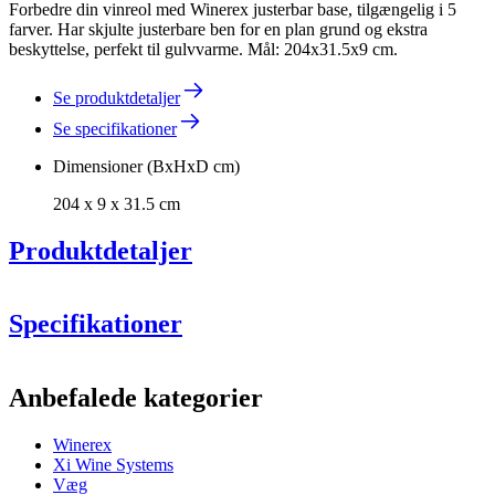
Forbedre din vinreol med Winerex justerbar base, tilgængelig i 5
farver. Har skjulte justerbare ben for en plan grund og ekstra
beskyttelse, perfekt til gulvvarme. Mål: 204x31.5x9 cm.
Se produktdetaljer
Se specifikationer
Dimensioner (BxHxD cm)
204 x 9 x 31.5 cm
Produktdetaljer
Specifikationer
Information
Anbefalede kategorier
Produktnummer
EXZP204
Winerex
Generelt
Xi Wine Systems
Levering
Samlet
Væg