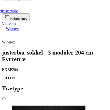
ls startside
Indkøbskurv
Vinreoler
Winerex
Winerex
justerbar sokkel - 3 moduler 204 cm -
Fyrretræ
EXZP204
1.099 kr.
Trætype