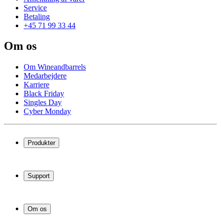
Service
Betaling
+45 71 99 33 44
Om os
Om Wineandbarrels
Medarbejdere
Karriere
Black Friday
Singles Day
Cyber Monday
Produkter
Vinkøleskab
Vinreoler
Support
Vinmøbler
Vintønder
Spørgsmål og svar
Vintilbehør
Levering og returnering
Erhverv
Om os
Afhentning af varer