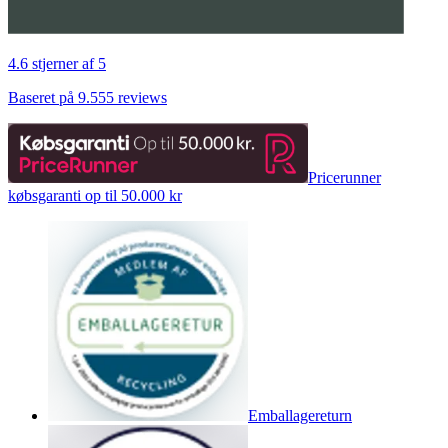
4.6 stjerner af 5
Baseret på 9.555 reviews
Pricerunner
købsgaranti op til 50.000 kr
Emballagereturn