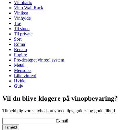
Placering
Gulv
Vinobarto
Modulær
true
Vino Wall Rack
Finish
Fyrretræ
Vinikea
Vinhylde
Dimensioner (BxHxD cm)
Træ
Til stuen
Højde (cm)
9
Til private
Bredde (cm)
204
Sort
Dybde (cm)
31.5
Roma
Vægt (kg)
5
Renato
Pupitre
Pre-designet vinreol system
Metal
Mensolas
Lille vinreol
Hvide
Gulv
Vil du blive klogere på vinopbevaring?
Tilmeld dig vores nyhedsbrev med tips, guides og gode tilbud.
E-mail
Tilmeld