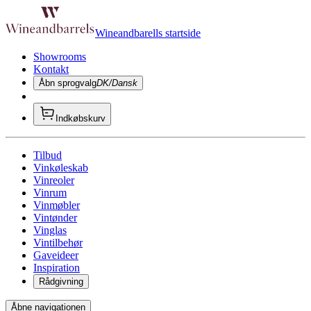
Wineandbarells startside
Showrooms
Kontakt
Åbn sprogvalg
DK/Dansk
Indkøbskurv
Tilbud
Vinkøleskab
Vinreoler
Vinrum
Vinmøbler
Vintønder
Vinglas
Vintilbehør
Gaveideer
Inspiration
Rådgivning
Åbne navigationen