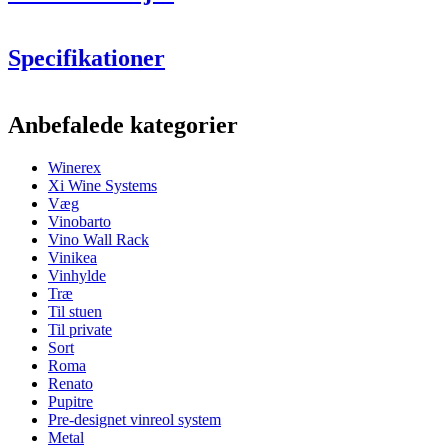
Specifikationer
Information
Anbefalede kategorier
Produktnummer
EX2532
Winerex
Generelt
Xi Wine Systems
Finish
Fyrretræ
Væg
Placering
Gulv
Vinobarto
Modulær
true
Vino Wall Rack
Levering
Samlet
Vinikea
Vinhylde
Se eksempler på indretning med WINEREX vinreoler her.
Flasker
Træ
Lav din egen opstilling med disse moduler i vores online værktøj til
Til stuen
Antal flasker (Bordeaux)
48
indretning af vinkælder (åbner nyt vindue og kræver flash
Til private
Flasketype
Bordeaux, Bourgogne, Champagne
installeret)
Sort
Roma
Dimensioner (BxHxD cm)
Renato
Pupitre
Højde (cm)
105
Pre-designet vinreol system
Bredde (cm)
46
Metal
Dybde (cm)
32