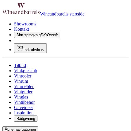
Wineandbarells startside
Showrooms
Kontakt
Åbn sprogvalg
DK/Dansk
Indkøbskurv
Tilbud
Vinkøleskab
Vinreoler
Vinrum
Vinmøbler
Vintønder
Vinglas
Vintilbehør
Gaveideer
Inspiration
Rådgivning
Åbne navigationen