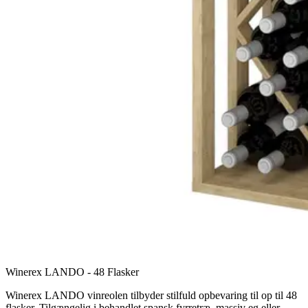
Winerex LANDO - 48 Flasker
Winerex LANDO vinreolen tilbyder stilfuld opbevaring til op til 48
flasker. Tilgængelig i behandlet spansk fyrretræ, massiv eg eller