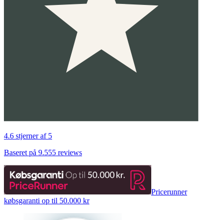
4.6 stjerner af 5
Baseret på 9.555 reviews
Pricerunner
købsgaranti op til 50.000 kr