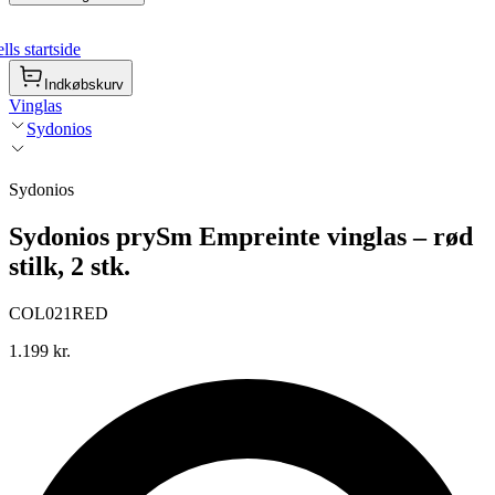
ls startside
Indkøbskurv
Vinglas
Sydonios
Sydonios
Sydonios prySm Empreinte vinglas – rød
stilk, 2 stk.
COL021RED
1.199 kr.