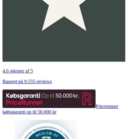
4.6 stjerner af 5
Baseret på 9.555 reviews
Pricerunner
købsgaranti op til 50.000 kr