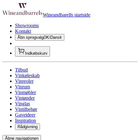
Wineandbarells startside
Showrooms
Kontakt
Åbn sprogvalg
DK/Dansk
Indkøbskurv
Tilbud
Vinkøleskab
Vinreoler
Vinrum
Vinmøbler
Vintønder
Vinglas
Vintilbehør
Gaveideer
Inspiration
Rådgivning
Åbne navigationen