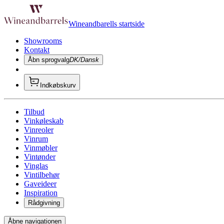
Wineandbarells startside
Showrooms
Kontakt
Åbn sprogvalg
DK/Dansk
Indkøbskurv
Tilbud
Vinkøleskab
Vinreoler
Vinrum
Vinmøbler
Vintønder
Vinglas
Vintilbehør
Gaveideer
Inspiration
Rådgivning
Åbne navigationen