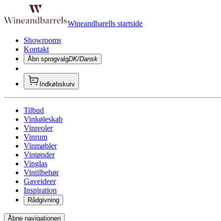
Wineandbarells startside
Showrooms
Kontakt
Åbn sprogvalg
DK/Dansk
Indkøbskurv
Tilbud
Vinkøleskab
Vinreoler
Vinrum
Vinmøbler
Vintønder
Vinglas
Vintilbehør
Gaveideer
Inspiration
Rådgivning
Åbne navigationen