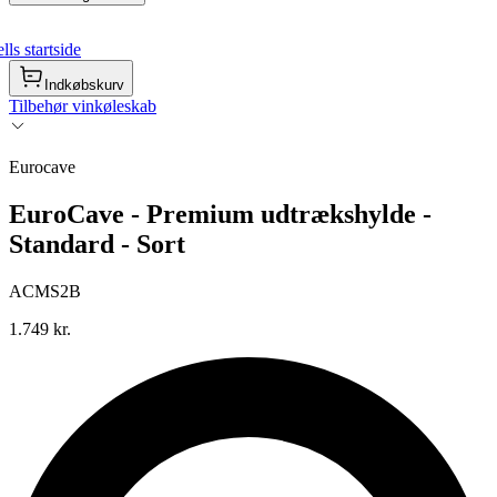
ls startside
Indkøbskurv
Tilbehør vinkøleskab
Eurocave
EuroCave - Premium udtrækshylde -
Standard - Sort
ACMS2B
1.749 kr.