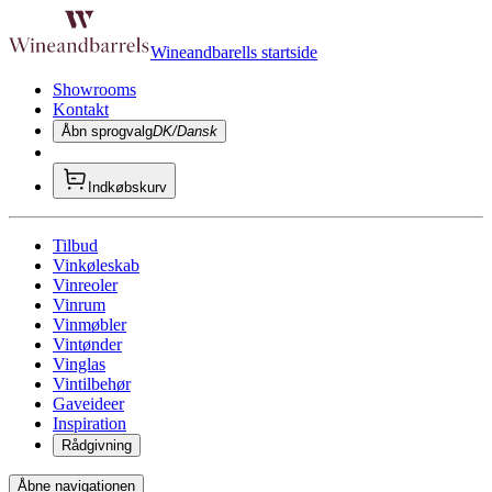
Wineandbarells startside
Showrooms
Kontakt
Åbn sprogvalg
DK/Dansk
Indkøbskurv
Tilbud
Vinkøleskab
Vinreoler
Vinrum
Vinmøbler
Vintønder
Vinglas
Vintilbehør
Gaveideer
Inspiration
Rådgivning
Åbne navigationen