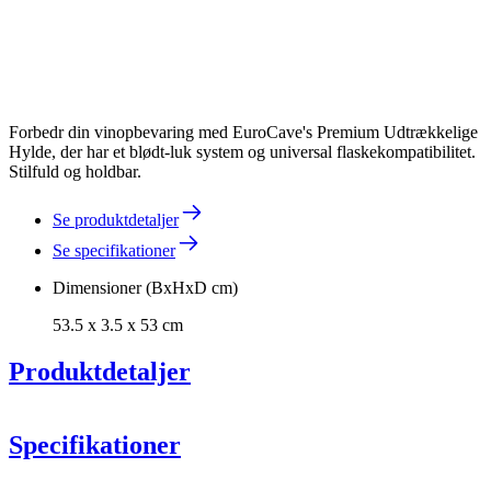
Forbedr din vinopbevaring med EuroCave's Premium Udtrækkelige
Hylde, der har et blødt-luk system og universal flaskekompatibilitet.
Stilfuld og holdbar.
Se produktdetaljer
Se specifikationer
Dimensioner (BxHxD cm)
53.5 x 3.5 x 53 cm
Produktdetaljer
EuroCave
Specifikationer
Revelation
Pure
Information