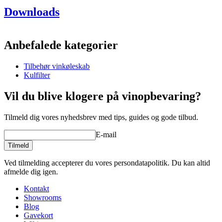
Downloads
Produktnummer
ACMS2B
Generelt
Anbefalede kategorier
Producent
EuroCave
Tilbehør vinkøleskab
Dimensioner (BxHxD cm)
Kulfilter
Højde (cm)
3.5
Bredde (cm)
53.5
Vil du blive klogere på vinopbevaring?
Dybde (cm)
53
Tilmeld dig vores nyhedsbrev med tips, guides og gode tilbud.
product extension
E-mail
Status When Soldout
active
Tilmeld
Ved tilmelding accepterer du vores persondatapolitik. Du kan altid
afmelde dig igen.
Kontakt
Showrooms
Blog
Gavekort