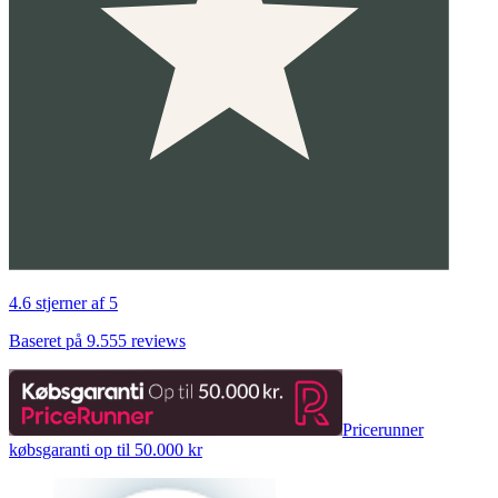
4.6 stjerner af 5
Baseret på 9.555 reviews
Pricerunner
købsgaranti op til 50.000 kr