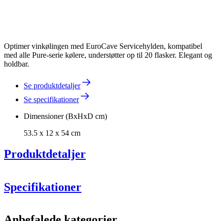
Optimer vinkølingen med EuroCave Servicehylden, kompatibel
med alle Pure-serie kølere, understøtter op til 20 flasker. Elegant og
holdbar.
Se produktdetaljer
Se specifikationer
Dimensioner (BxHxD cm)
53.5 x 12 x 54 cm
Produktdetaljer
Pure
EuroCave
Specifikationer
Information
Anbefalede kategorier