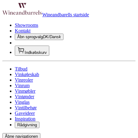
Wineandbarells startside
Showrooms
Kontakt
Åbn sprogvalg
DK/Dansk
Indkøbskurv
Tilbud
Vinkøleskab
Vinreoler
Vinrum
Vinmøbler
Vintønder
Vinglas
Vintilbehør
Gaveideer
Inspiration
Rådgivning
Åbne navigationen