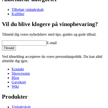
Produktnummer
ACVH
Tilbehør vinkøleskab
Generelt
Kulfilter
Producent
EuroCave
Finish
Bøg
Vil du blive klogere på vinopbevaring?
Dimensioner (BxHxD cm)
Tilmeld dig vores nyhedsbrev med tips, guides og gode tilbud.
Højde (cm)
12
E-mail
Bredde (cm)
53.5
Dybde (cm)
54
Tilmeld
product extension
Ved tilmelding accepterer du vores persondatapolitik. Du kan altid
afmelde dig igen.
Status When Soldout
active
Kontakt
Showrooms
Blog
Gavekort
Wiki
Produkter
Vinkøleskab