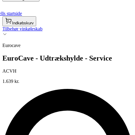
ls startside
Indkøbskurv
Tilbehør vinkøleskab
Eurocave
EuroCave - Udtrækshylde - Service
ACVH
1.639 kr.