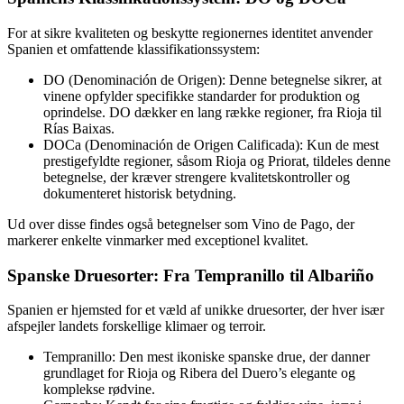
For at sikre kvaliteten og beskytte regionernes identitet anvender
Spanien et omfattende klassifikationssystem:
DO (Denominación de Origen): Denne betegnelse sikrer, at
vinene opfylder specifikke standarder for produktion og
oprindelse. DO dækker en lang række regioner, fra Rioja til
Rías Baixas.
DOCa (Denominación de Origen Calificada): Kun de mest
prestigefyldte regioner, såsom Rioja og Priorat, tildeles denne
betegnelse, der kræver strengere kvalitetskontroller og
dokumenteret historisk betydning.
Ud over disse findes også betegnelser som Vino de Pago, der
markerer enkelte vinmarker med exceptionel kvalitet.
Spanske Druesorter: Fra Tempranillo til Albariño
Spanien er hjemsted for et væld af unikke druesorter, der hver især
afspejler landets forskellige klimaer og terroir.
Tempranillo: Den mest ikoniske spanske drue, der danner
grundlaget for Rioja og Ribera del Duero’s elegante og
komplekse rødvine.