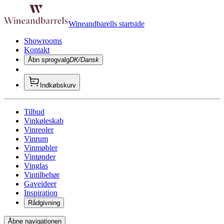
Wineandbarells startside
Showrooms
Kontakt
Åbn sprogvalg
DK/Dansk
Indkøbskurv
Tilbud
Vinkøleskab
Vinreoler
Vinrum
Vinmøbler
Vintønder
Vinglas
Vintilbehør
Gaveideer
Inspiration
Rådgivning
Åbne navigationen