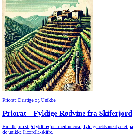
Priorat: Dristige og Unikke
Priorat – Fyldige Rødvine fra Skiferjord
En lille, prestigefyldt region med intense, fyldige rødvine dyrket på
de unikke llicorella-skifre.