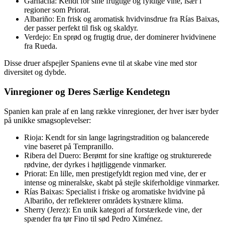
Garnacha: Kendt for sine frugtige og fyldige vine, især i
regioner som Priorat.
Albariño: En frisk og aromatisk hvidvinsdrue fra Rías Baixas,
der passer perfekt til fisk og skaldyr.
Verdejo: En sprød og frugtig drue, der dominerer hvidvinene
fra Rueda.
Disse druer afspejler Spaniens evne til at skabe vine med stor
diversitet og dybde.
Vinregioner og Deres Særlige Kendetegn
Spanien kan prale af en lang række vinregioner, der hver især byder
på unikke smagsoplevelser:
Rioja: Kendt for sin lange lagringstradition og balancerede
vine baseret på Tempranillo.
Ribera del Duero: Berømt for sine kraftige og strukturerede
rødvine, der dyrkes i højtliggende vinmarker.
Priorat: En lille, men prestigefyldt region med vine, der er
intense og mineralske, skabt på stejle skiferholdige vinmarker.
Rías Baixas: Specialist i friske og aromatiske hvidvine på
Albariño, der reflekterer områdets kystnære klima.
Sherry (Jerez): En unik kategori af forstærkede vine, der
spænder fra tør Fino til sød Pedro Ximénez.