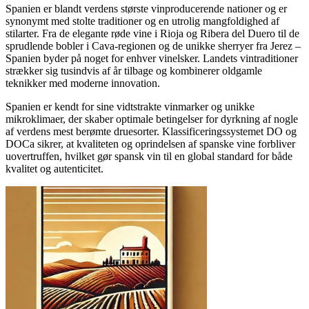
Spanien er blandt verdens største vinproducerende nationer og er
synonymt med stolte traditioner og en utrolig mangfoldighed af
stilarter. Fra de elegante røde vine i Rioja og Ribera del Duero til de
sprudlende bobler i Cava-regionen og de unikke sherryer fra Jerez –
Spanien byder på noget for enhver vinelsker. Landets vintraditioner
strækker sig tusindvis af år tilbage og kombinerer oldgamle
teknikker med moderne innovation.
Spanien er kendt for sine vidtstrakte vinmarker og unikke
mikroklimaer, der skaber optimale betingelser for dyrkning af nogle
af verdens mest berømte druesorter. Klassificeringssystemet DO og
DOCa sikrer, at kvaliteten og oprindelsen af spanske vine forbliver
uovertruffen, hvilket gør spansk vin til en global standard for både
kvalitet og autenticitet.