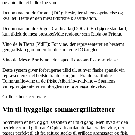
og autenticitet i alle sine vine:
Denominación de Origen (DO): Beskytter vinens oprindelse og
kvalitet. Dette er den mest udbredte klassifikation.
Denominación de Origen Calificada (DOCa): En højere standard,
kun tildelt de mest prestigefyldte regioner som Rioja og Priorat.
Vino de la Tierra (VdlT): For vine, der repræsenterer en bestemt
geografisk region uden for de strengere DO-regler.
Vino de Mesa: Bordvine uden specifik geografisk oprindelse.
Dette system giver forbrugerne tillid til, at hver flaske spansk vin
repræsenterer det bedste fra dens region. Fra de kraftfulde
Tempranillo-vine til de friske Albariño-hvidvine – Spaniens
vinregler garanterer en uforglemmelig smagsoplevelse.
Grillens bedste vinvalg
Vin til hyggelige sommergrillaftener
Sommeren er her, og grillsæsonen er i fuld gang. Men hvad er den
perfekte vin til grillmad? Oplev, hvordan du kan vælge vine, der
passer perfekt til alt fra saftige steaks til grillede grøntsager og fisk.