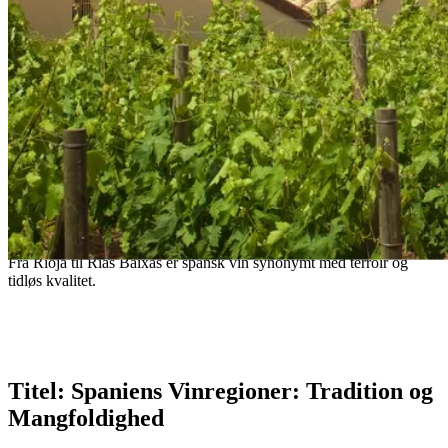
Spaniens Vinregioner
Spanien, et land med uendelige vinmarker og gamle traditioner,
byder på verdensberømte vine og en rig mangfoldighed af stilarter.
Fra Rioja til Rías Baixas er spansk vin synonymt med terroir og
tidløs kvalitet.
– Horace
Titel: Spaniens Vinregioner: Tradition og
Mangfoldighed