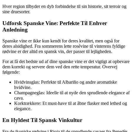
Hver region tilbyder en dyb forbindelse til sin historie, sit terroir og
sine druesorter.
Udforsk Spanske Vine: Perfekte Til Enhver
Anledning
Spanske vine er ikke kun kendt for deres kvalitet, men også for
deres alsidighed. Fra sommerens lette rosévine til vinterens fyldige
rødvine er der altid en spansk vin, der passer til lejligheden.
For at få det bedste ud af dine spanske vine er det vigtigt at opbevare
dem korrekt og servere dem ved den rette temperatur. Overvej
følgende:
Hvidvinsglas: Perfekte til Albariño og andre aromatiske
hvidvine.
Champagneglas: Ideelle til at nyde den sprudlende elegance af
cava.
Korktrækkere: Et must-have til at åbne flasker med lethed og
elegance.
En Hyldest Til Spansk Vinkultur
Fra de ikoniske rødvine i Rioja til de sprudlende cavaer fra Penedès