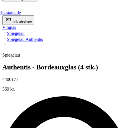
ls startside
Indkøbskurv
Vinglas
Spiegelau
Spiegelau Authentis
Spiegelau
Authentis - Bordeauxglas (4 stk.)
4400177
369 kr.