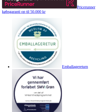
Pricerunner
købsgaranti op til 50.000 kr
Emballagereturn