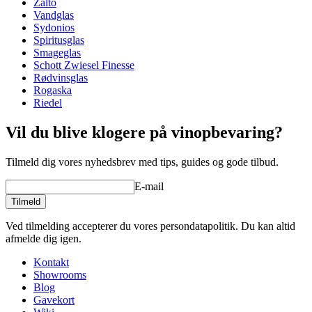
Zalto
din yndlingsvin.
Vandglas
Produktsortiment
Authentis
Uanset om du er garvet vinkender eller lige er begyndt din vinrejse,
Sydonios
Glas
Krystalglas, Rødvingglas
er Spiegelau Authentis-vinglassene et fremragende valg til at
Spiritusglas
Glastype
Bordeauxglas
forbedre din vindrikningsoplevelse. Oplev den perfekte balance
Smageglas
Diameter (cm)
9.6
mellem elegance og holdbarhed med Spiegelau Authentis vinglas.
Schott Zwiesel Finesse
Kapacitet (cl)
65
Rødvinsglas
Rogaska
Andet
Glasset er velegnet til tørre, tanninholdige og forholdsvist tætte vine
Riedel
på for eksempel cabernet sauvignon, merlot, sangiovese, malbec
Gravering
Nej
osv.
Vil du blive klogere på vinopbevaring?
Indhold i glas (cl): 65 cl.
Tilmeld dig vores nyhedsbrev med tips, guides og gode tilbud.
Højde: 23,2 cm
E-mail
Diameter: 9,6 cm
Tilmeld
Ved tilmelding accepterer du vores persondatapolitik. Du kan altid
afmelde dig igen.
Kontakt
Showrooms
Blog
Gavekort