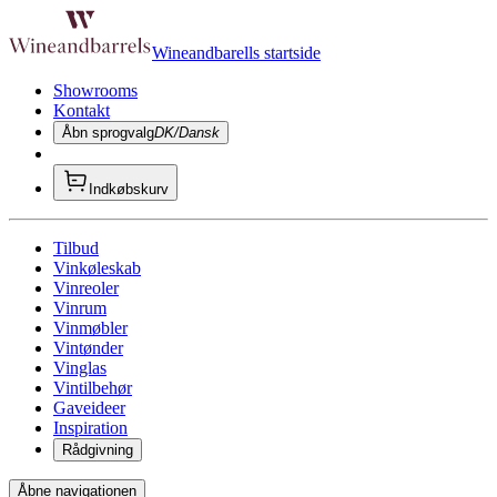
Wineandbarells startside
Showrooms
Kontakt
Åbn sprogvalg
DK/Dansk
Indkøbskurv
Tilbud
Vinkøleskab
Vinreoler
Vinrum
Vinmøbler
Vintønder
Vinglas
Vintilbehør
Gaveideer
Inspiration
Rådgivning
Åbne navigationen