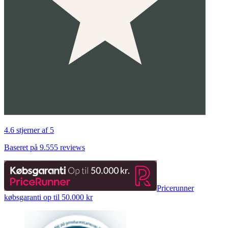
4.6 stjerner af 5
Baseret på 9.555 reviews
Pricerunner
købsgaranti op til 50.000 kr