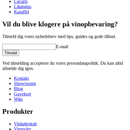
Læs vores gode råd om opvask af vinglas her
Lucaris
Likørglas
Karaffel
Vil du blive klogere på vinopbevaring?
Tilmeld dig vores nyhedsbrev med tips, guides og gode tilbud.
E-mail
Tilmeld
Ved tilmelding accepterer du vores persondatapolitik. Du kan altid
afmelde dig igen.
Kontakt
Showrooms
Blog
Gavekort
Wiki
Produkter
Vinkøleskab
Vinreoler