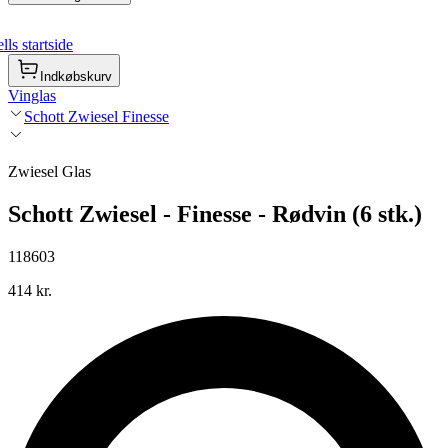
ls startside
Indkøbskurv
Vinglas
Schott Zwiesel Finesse
Zwiesel Glas
Schott Zwiesel - Finesse - Rødvin (6 stk.)
118603
414 kr.