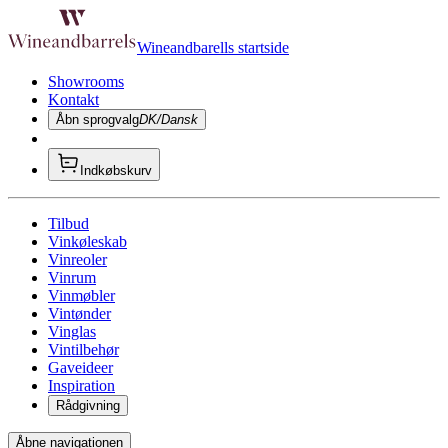
Wineandbarells startside
Showrooms
Kontakt
Åbn sprogvalg
DK/Dansk
Indkøbskurv
Tilbud
Vinkøleskab
Vinreoler
Vinrum
Vinmøbler
Vintønder
Vinglas
Vintilbehør
Gaveideer
Inspiration
Rådgivning
Åbne navigationen