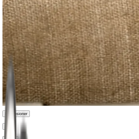
Portvinstang
Åbning
Proptrækker
Tjenerproptrækker
Elektrisk
proptrækker
Bordmonteret proptrækker
Folieskærer
Portvinstang
Dimensioner
Pris