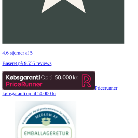
4.6 stjerner af 5
Baseret på 9.555 reviews
Pricerunner
købsgaranti op til 50.000 kr