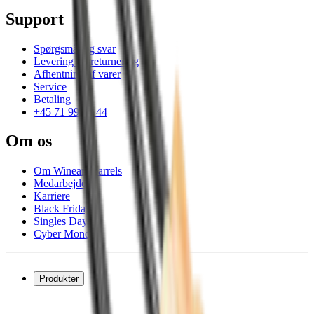
Support
Spørgsmål og svar
Levering og returnering
Afhentning af varer
Service
Betaling
+45 71 99 33 44
Om os
Om Wineandbarrels
Medarbejdere
Karriere
Black Friday
Singles Day
Cyber Monday
Produkter
Vinkøleskab