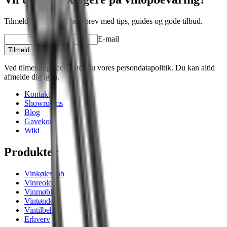
Tilmeld dig vores nyhedsbrev med tips, guides og gode tilbud.
E-mail
Tilmeld
Ved tilmelding accepterer du vores persondatapolitik. Du kan altid
afmelde dig igen.
Kontakt
Showrooms
Blog
Gavekort
Wiki
Produkter
Vinkøleskab
Vinreoler
Vinmøbler
Vintønder
Vintilbehør
Erhverv