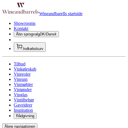
Wineandbarells startside
Showrooms
Kontakt
Åbn sprogvalg
DK/Dansk
Indkøbskurv
Tilbud
Vinkøleskab
Vinreoler
Vinrum
Vinmøbler
Vintønder
Vinglas
Vintilbehør
Gaveideer
Inspiration
Rådgivning
Åbne navigationen