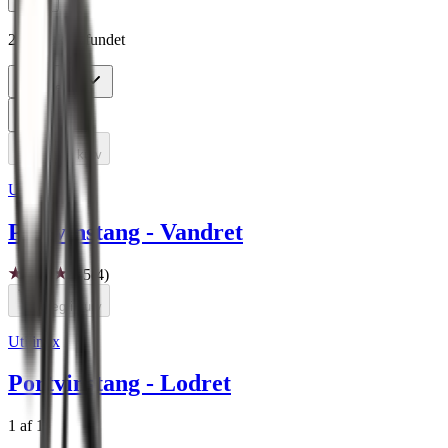
Tilbud
2 produkter fundet
Sorter efter
Læg i kurv
Utilinox
Portvinstang - Vandret
5
(4)
Læg i kurv
Utilinox
Portvinstang - Lodret
1 af 1