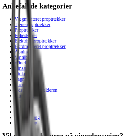
Anbefalede kategorier
Vægmonteret proptrækker
Tjenerproptrækker
Proptrækker
Folieskærer
Elektrisk proptrækker
Bordmonteret proptrækker
Åbning
Vintilbehør
WineDec
Vinsæt
Vinkølere
Vagnbys
Vacu Vin
Udstyr til vinkælderen
Smagning
Servering
Renoir
Pulltex
Overvågning
Opbevaring
Vil du blive klogere på vinopbevaring?