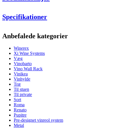
Specifikationer
Information
Anbefalede kategorier
Produktnummer
EW2516
Winerex
Generelt
Xi Wine Systems
Levering
Samlet
Væg
Placering
Gulv
Vinobarto
Modulær
Ja
Vino Wall Rack
Vinikea
Flasker
Vinhylde
Træ
Antal flasker (Bordeaux)
44
Til stuen
Flasketype
Bourgogne
Til private
Sort
Dimensioner (BxHxD cm)
Roma
Renato
Højde (cm)
105
Pupitre
Bredde (cm)
68
Pre-designet vinreol system
Dybde (cm)
32
Metal
Vægt (kg)
31