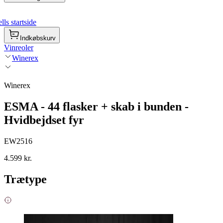
ls startside
Indkøbskurv
Vinreoler
Winerex
Winerex
ESMA - 44 flasker + skab i bunden -
Hvidbejdset fyr
EW2516
4.599 kr.
Trætype