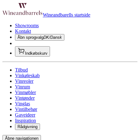
Wineandbarells startside
Showrooms
Kontakt
Åbn sprogvalg
DK/Dansk
Indkøbskurv
Tilbud
Vinkøleskab
Vinreoler
Vinrum
Vinmøbler
Vintønder
Vinglas
Vintilbehør
Gaveideer
Inspiration
Rådgivning
Åbne navigationen