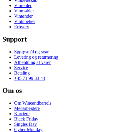
Vinkøleskab
Vinreoler
Vinmøbler
Vintønder
Vintilbehør
Erhverv
Support
Spørgsmål og svar
Levering og returnering
Afhentning af varer
Service
Betaling
+45 71 99 33 44
Om os
Om Wineandbarrels
Medarbejdere
Karriere
Black Friday
Singles Day
Cyber Monday