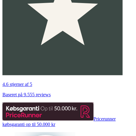
4.6 stjerner af 5
Baseret på 9.555 reviews
Pricerunner
købsgaranti op til 50.000 kr