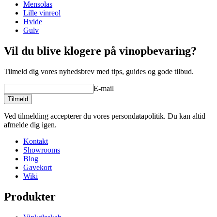
Mensolas
Lille vinreol
Hvide
Se eksempler på indretning med WINEREX vinreoler her.
Gulv
Lav din egen opstilling med disse moduler i vores online værktøj til
Vil du blive klogere på vinopbevaring?
indretning af vinkælder (åbner nyt vindue og kræver flash
installeret)
Tilmeld dig vores nyhedsbrev med tips, guides og gode tilbud.
E-mail
Tilmeld
Ved tilmelding accepterer du vores persondatapolitik. Du kan altid
afmelde dig igen.
Kontakt
Showrooms
Blog
Gavekort
Wiki
Produkter