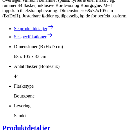
Overlegen vinreol i behandlet spansk fyrretræ eller massiv eg,
rummer 44 flasker, inklusive Bordeaux og Bourgogne. Med
toppskab til ekstra opbevaring. Dimensioner: 68x32x105 cm
(BxDxH). Justerbare fødder og tilpasselig højde for perfekt pasform.
Se produktdetaljer
Se specifikationer
Dimensioner (BxHxD cm)
68 x 105 x 32 cm
Antal flasker (Bordeaux)
44
Flasketype
Bourgogne
Levering
Samlet
Produktdetaljer