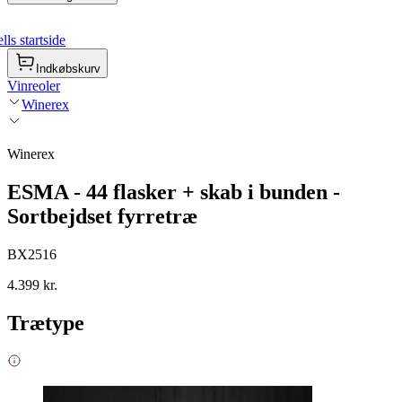
ls startside
Indkøbskurv
Vinreoler
Winerex
Winerex
ESMA - 44 flasker + skab i bunden -
Sortbejdset fyrretræ
BX2516
4.399 kr.
Trætype