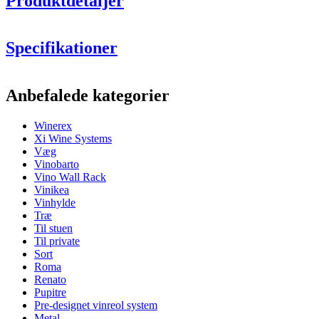
Produktdetaljer
Specifikationer
Information
Anbefalede kategorier
Produktnummer
BX2516
Winerex
Generelt
Xi Wine Systems
Levering
Samlet
Væg
Placering
Gulv
Vinobarto
Modulær
Ja
Vino Wall Rack
Vinikea
Flasker
Vinhylde
Træ
Antal flasker (Bordeaux)
44
Til stuen
Flasketype
Bourgogne
Til private
Sort
Dimensioner (BxHxD cm)
Roma
Renato
Højde (cm)
105
Pupitre
Bredde (cm)
68
Pre-designet vinreol system
Dybde (cm)
32
Metal