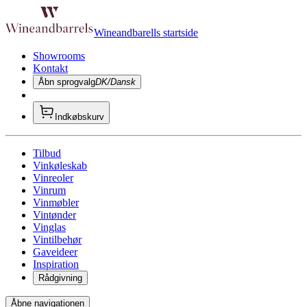
Wineandbarells startside
Showrooms
Kontakt
Åbn sprogvalg
DK/Dansk
Indkøbskurv
Tilbud
Vinkøleskab
Vinreoler
Vinrum
Vinmøbler
Vintønder
Vinglas
Vintilbehør
Gaveideer
Inspiration
Rådgivning
Åbne navigationen