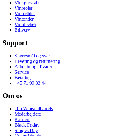
Vinkøleskab
Vinreoler
Vinmøbler
Vintønder
Vintilbehør
Erhverv
Support
Spørgsmål og svar
Levering og returnering
Afhentning af varer
Service
Betaling
+45 71 99 33 44
Om os
Om Wineandbarrels
Medarbejdere
Karriere
Black Friday
Singles Day
Cyber Monday