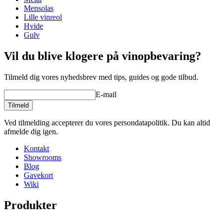
Vægt (kg)
31
Mensolas
Lille vinreol
Hvide
Se eksempler på indretning med WINEREX vinreoler her.
Gulv
Lav din egen opstilling med disse moduler i vores online værktøj til
Vil du blive klogere på vinopbevaring?
indretning af vinkælder (åbner nyt vindue og kræver flash
installeret)
Tilmeld dig vores nyhedsbrev med tips, guides og gode tilbud.
E-mail
Tilmeld
Ved tilmelding accepterer du vores persondatapolitik. Du kan altid
afmelde dig igen.
Kontakt
Showrooms
Blog
Gavekort
Wiki
Produkter