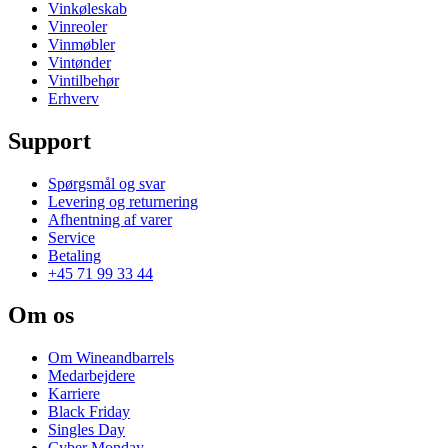
Vinkøleskab
Vinreoler
Vinmøbler
Vintønder
Vintilbehør
Erhverv
Support
Spørgsmål og svar
Levering og returnering
Afhentning af varer
Service
Betaling
+45 71 99 33 44
Om os
Om Wineandbarrels
Medarbejdere
Karriere
Black Friday
Singles Day
Cyber Monday