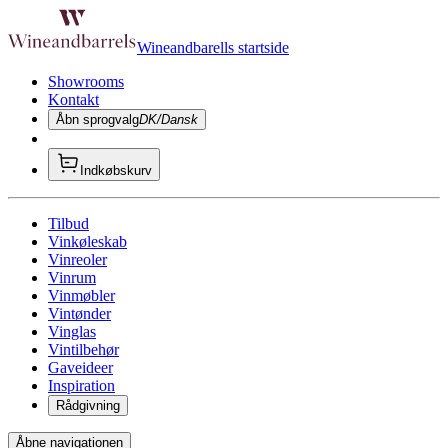
Wineandbarells startside
Showrooms
Kontakt
Åbn sprogvalg
DK/Dansk
Indkøbskurv
Tilbud
Vinkøleskab
Vinreoler
Vinrum
Vinmøbler
Vintønder
Vinglas
Vintilbehør
Gaveideer
Inspiration
Rådgivning
Åbne navigationen