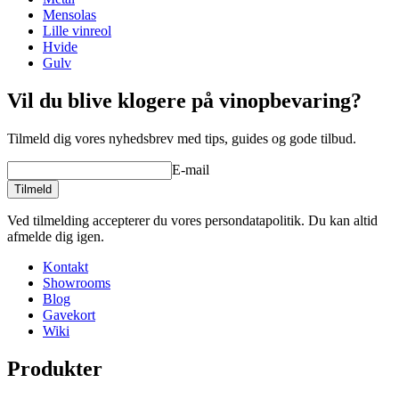
Dybde (cm)
32
Mensolas
Vægt (kg)
31
Lille vinreol
Lav din egen opstilling med disse moduler i vores online værktøj til
Hvide
indretning af vinkælder (åbner nyt vindue og kræver flash
wine racks
Gulv
installeret)
Status When Soldout
active
Vil du blive klogere på vinopbevaring?
Tilmeld dig vores nyhedsbrev med tips, guides og gode tilbud.
E-mail
Tilmeld
Ved tilmelding accepterer du vores persondatapolitik. Du kan altid
afmelde dig igen.
Kontakt
Showrooms
Blog
Gavekort
Wiki
Produkter