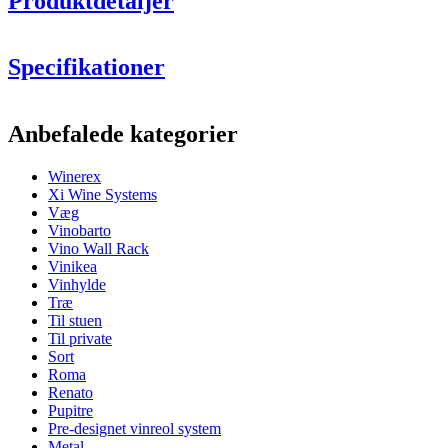
Produktdetaljer
Denne model kan fås i behandlet spansk fyrretræ, massiv egetræ,
sort-, brun eller hvidbejdset fyrretræ.
Specifikationer
Udtrækshylder med knop.
Information
Anbefalede kategorier
Produktnummer
ER2540
Winerex
Generelt
Xi Wine Systems
Placering
Gulv
Væg
Modulær
Ja
Vinobarto
Finish
Egetræ
Vino Wall Rack
Levering
Samlet
Vinikea
Vinhylde
Flasker
Træ
Til stuen
Antal flasker (Bordeaux)
65
Til private
Flasketype
Bourgogne, Bordeaux
Sort
Roma
Dimensioner (BxHxD cm)
Renato
Pupitre
Højde (cm)
105
Pre-designet vinreol system
Se eksempler på indretning med WINEREX vinreoler her.
Bredde (cm)
68
Metal