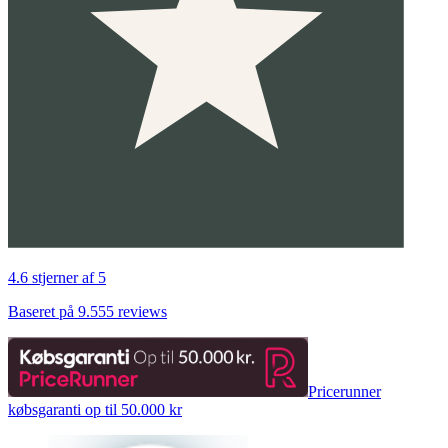
4.6 stjerner af 5
Baseret på 9.555 reviews
Pricerunner
købsgaranti op til 50.000 kr