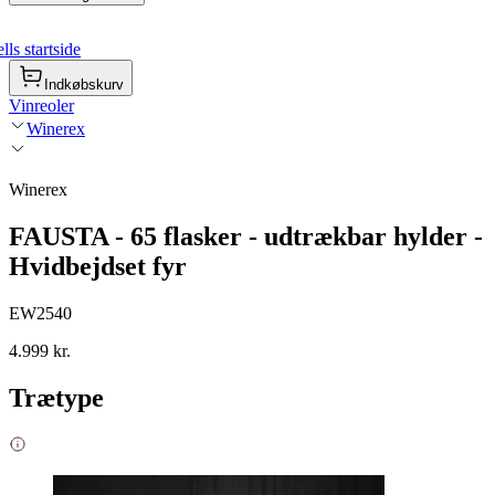
ls startside
Indkøbskurv
Vinreoler
Winerex
Winerex
FAUSTA - 65 flasker - udtrækbar hylder -
Hvidbejdset fyr
EW2540
4.999 kr.
Trætype