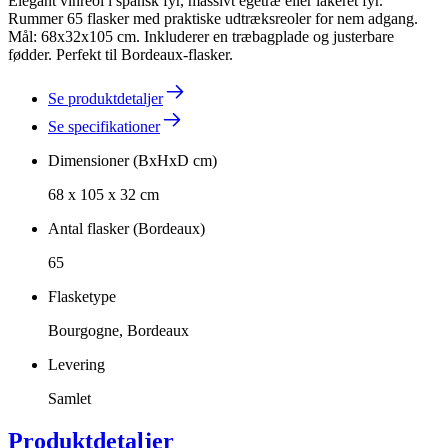
Elegant vinreol i spansk fyr, massivt egetræ eller lakeret fyr.
Rummer 65 flasker med praktiske udtræksreoler for nem adgang.
Mål: 68x32x105 cm. Inkluderer en træbagplade og justerbare
fødder. Perfekt til Bordeaux-flasker.
Se produktdetaljer
Se specifikationer
Dimensioner (BxHxD cm)
68 x 105 x 32 cm
Antal flasker (Bordeaux)
65
Flasketype
Bourgogne, Bordeaux
Levering
Samlet
Produktdetaljer