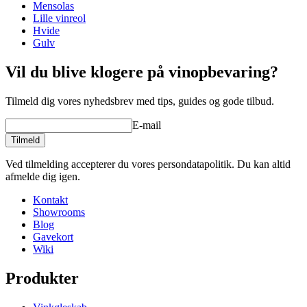
Mensolas
Lille vinreol
Hvide
Lav din egen opstilling med disse moduler i vores online værktøj til
Gulv
indretning af vinkælder (åbner nyt vindue og kræver flash
installeret)
Vil du blive klogere på vinopbevaring?
Tilmeld dig vores nyhedsbrev med tips, guides og gode tilbud.
E-mail
Tilmeld
Ved tilmelding accepterer du vores persondatapolitik. Du kan altid
afmelde dig igen.
Kontakt
Showrooms
Blog
Gavekort
Wiki
Produkter