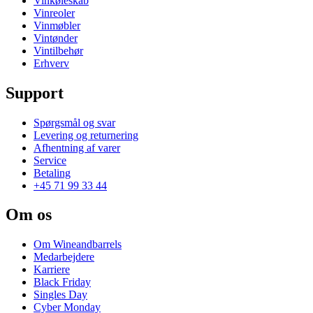
Vinkøleskab
Vinreoler
Vinmøbler
Vintønder
Vintilbehør
Erhverv
Support
Spørgsmål og svar
Levering og returnering
Afhentning af varer
Service
Betaling
+45 71 99 33 44
Om os
Om Wineandbarrels
Medarbejdere
Karriere
Black Friday
Singles Day
Cyber Monday