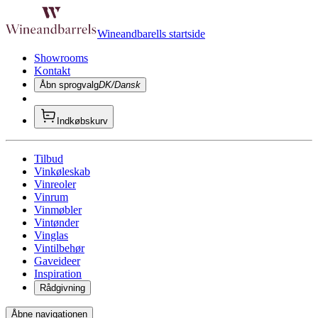
Wineandbarells startside
Showrooms
Kontakt
Åbn sprogvalg
DK/Dansk
Indkøbskurv
Tilbud
Vinkøleskab
Vinreoler
Vinrum
Vinmøbler
Vintønder
Vinglas
Vintilbehør
Gaveideer
Inspiration
Rådgivning
Åbne navigationen