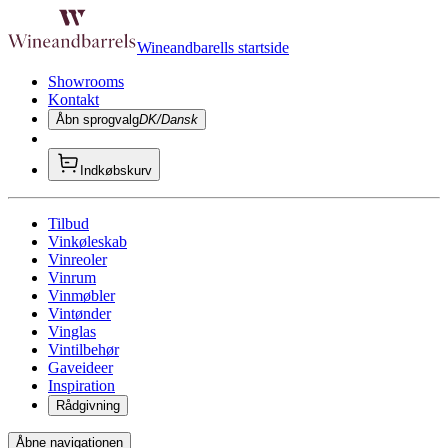
Wineandbarells startside
Showrooms
Kontakt
Åbn sprogvalg
DK/Dansk
Indkøbskurv
Tilbud
Vinkøleskab
Vinreoler
Vinrum
Vinmøbler
Vintønder
Vinglas
Vintilbehør
Gaveideer
Inspiration
Rådgivning
Åbne navigationen