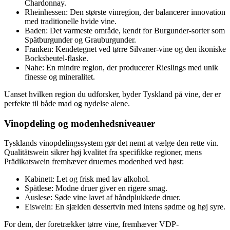
Chardonnay.
Rheinhessen: Den største vinregion, der balancerer innovation
med traditionelle hvide vine.
Baden: Det varmeste område, kendt for Burgunder-sorter som
Spätburgunder og Grauburgunder.
Franken: Kendetegnet ved tørre Silvaner-vine og den ikoniske
Bocksbeutel-flaske.
Nahe: En mindre region, der producerer Rieslings med unik
finesse og mineralitet.
Uanset hvilken region du udforsker, byder Tyskland på vine, der er
perfekte til både mad og nydelse alene.
Vinopdeling og modenhedsniveauer
Tysklands vinopdelingssystem gør det nemt at vælge den rette vin.
Qualitätswein sikrer høj kvalitet fra specifikke regioner, mens
Prädikatswein fremhæver druernes modenhed ved høst:
Kabinett: Let og frisk med lav alkohol.
Spätlese: Modne druer giver en rigere smag.
Auslese: Søde vine lavet af håndplukkede druer.
Eiswein: En sjælden dessertvin med intens sødme og høj syre.
For dem, der foretrækker tørre vine, fremhæver VDP-