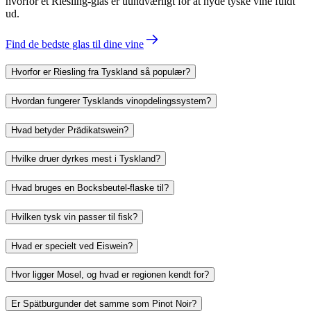
hvorfor et Riesling-glas er uundværligt for at nyde tyske vine fuldt
ud.
Find de bedste glas til dine vine
Hvorfor er Riesling fra Tyskland så populær?
Hvordan fungerer Tysklands vinopdelingssystem?
Hvad betyder Prädikatswein?
Hvilke druer dyrkes mest i Tyskland?
Hvad bruges en Bocksbeutel-flaske til?
Hvilken tysk vin passer til fisk?
Hvad er specielt ved Eiswein?
Hvor ligger Mosel, og hvad er regionen kendt for?
Er Spätburgunder det samme som Pinot Noir?