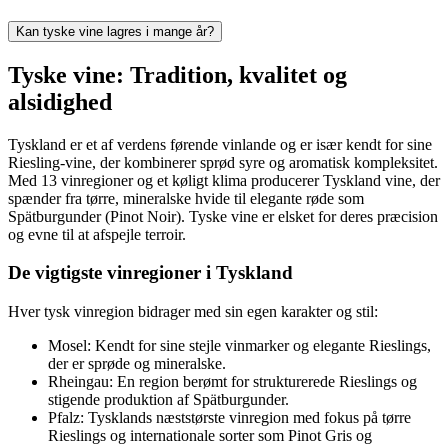
Kan tyske vine lagres i mange år?
Tyske vine: Tradition, kvalitet og
alsidighed
Tyskland er et af verdens førende vinlande og er især kendt for sine
Riesling-vine, der kombinerer sprød syre og aromatisk kompleksitet.
Med 13 vinregioner og et køligt klima producerer Tyskland vine, der
spænder fra tørre, mineralske hvide til elegante røde som
Spätburgunder (Pinot Noir). Tyske vine er elsket for deres præcision
og evne til at afspejle terroir.
De vigtigste vinregioner i Tyskland
Hver tysk vinregion bidrager med sin egen karakter og stil:
Mosel: Kendt for sine stejle vinmarker og elegante Rieslings,
der er sprøde og mineralske.
Rheingau: En region berømt for strukturerede Rieslings og
stigende produktion af Spätburgunder.
Pfalz: Tysklands næststørste vinregion med fokus på tørre
Rieslings og internationale sorter som Pinot Gris og