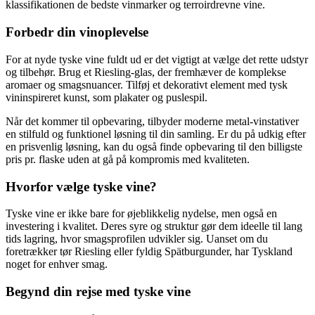
klassifikationen de bedste vinmarker og terroirdrevne vine.
Forbedr din vinoplevelse
For at nyde tyske vine fuldt ud er det vigtigt at vælge det rette udstyr
og tilbehør. Brug et Riesling-glas, der fremhæver de komplekse
aromaer og smagsnuancer. Tilføj et dekorativt element med tysk
vininspireret kunst, som plakater og puslespil.
Når det kommer til opbevaring, tilbyder moderne metal-vinstativer
en stilfuld og funktionel løsning til din samling. Er du på udkig efter
en prisvenlig løsning, kan du også finde opbevaring til den billigste
pris pr. flaske uden at gå på kompromis med kvaliteten.
Hvorfor vælge tyske vine?
Tyske vine er ikke bare for øjeblikkelig nydelse, men også en
investering i kvalitet. Deres syre og struktur gør dem ideelle til lang
tids lagring, hvor smagsprofilen udvikler sig. Uanset om du
foretrækker tør Riesling eller fyldig Spätburgunder, har Tyskland
noget for enhver smag.
Begynd din rejse med tyske vine