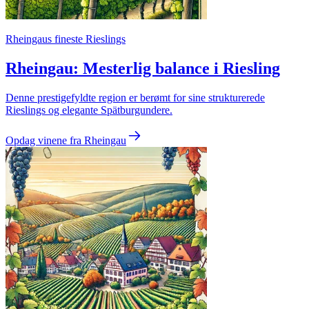
Rheingaus fineste Rieslings
Rheingau: Mesterlig balance i Riesling
Denne prestigefyldte region er berømt for sine strukturerede
Rieslings og elegante Spätburgundere.
Opdag vinene fra Rheingau