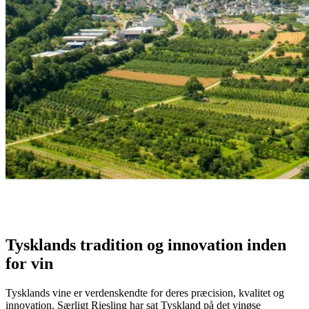
Tysklands vinregioner
Oplev Tysklands kølige klimavine, fra elegante Rieslings til rige
Pinot Noirs, formet af århundreders tradition.
– Anonymous
Tysklands tradition og innovation inden
for vin
Tysklands vine er verdenskendte for deres præcision, kvalitet og
innovation. Særligt Riesling har sat Tyskland på det vinøse