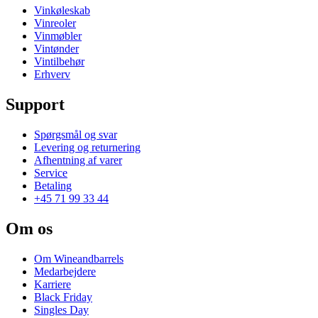
Vinkøleskab
Vinreoler
Vinmøbler
Vintønder
Vintilbehør
Erhverv
Support
Spørgsmål og svar
Levering og returnering
Afhentning af varer
Service
Betaling
+45 71 99 33 44
Om os
Om Wineandbarrels
Medarbejdere
Karriere
Black Friday
Singles Day