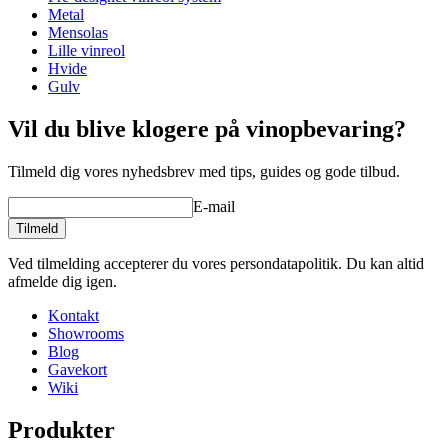
Dybde (cm)
64
Metal
Se eksempler på indretning med WINEREX vinreoler her.
Vægt (kg)
50
Mensolas
Lille vinreol
Lav din egen opstilling med disse moduler i vores online værktøj til
Hvide
indretning af vinkælder (åbner nyt vindue og kræver flash
Gulv
installeret)
Vil du blive klogere på vinopbevaring?
Tilmeld dig vores nyhedsbrev med tips, guides og gode tilbud.
E-mail
Tilmeld
Ved tilmelding accepterer du vores persondatapolitik. Du kan altid
afmelde dig igen.
Kontakt
Showrooms
Blog
Gavekort
Wiki
Produkter