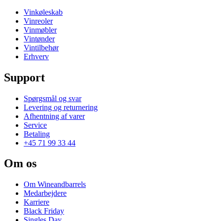
Vinkøleskab
Vinreoler
Vinmøbler
Vintønder
Vintilbehør
Erhverv
Support
Spørgsmål og svar
Levering og returnering
Afhentning af varer
Service
Betaling
+45 71 99 33 44
Om os
Om Wineandbarrels
Medarbejdere
Karriere
Black Friday
Singles Day