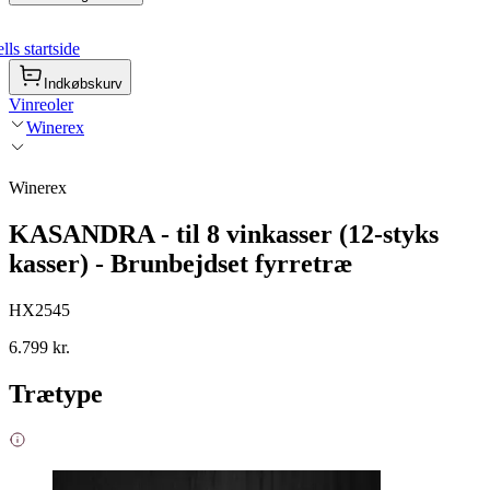
ls startside
Indkøbskurv
Vinreoler
Winerex
Winerex
KASANDRA - til 8 vinkasser (12-styks
kasser) - Brunbejdset fyrretræ
HX2545
6.799 kr.
Trætype