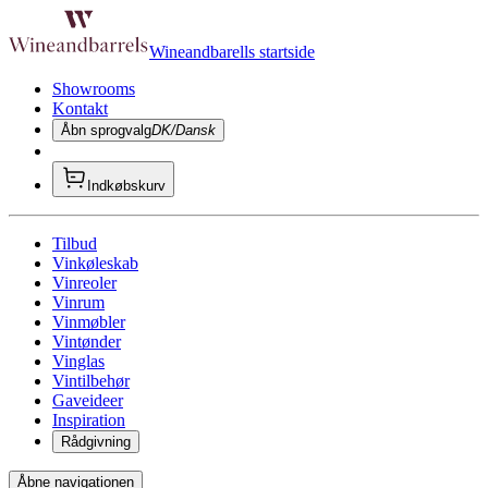
Wineandbarells startside
Showrooms
Kontakt
Åbn sprogvalg
DK/Dansk
Indkøbskurv
Tilbud
Vinkøleskab
Vinreoler
Vinrum
Vinmøbler
Vintønder
Vinglas
Vintilbehør
Gaveideer
Inspiration
Rådgivning
Åbne navigationen