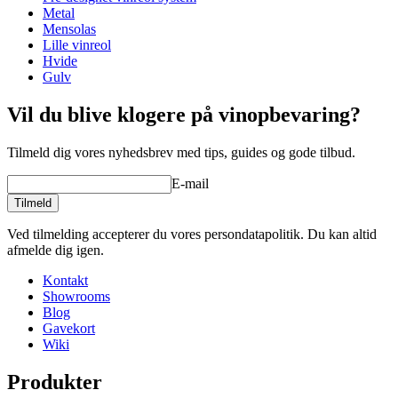
Dybde (cm)
64
Metal
Se eksempler på indretning med WINEREX vinreoler her.
Vægt (kg)
50
Mensolas
Lille vinreol
Lav din egen opstilling med disse moduler i vores online værktøj til
Hvide
indretning af vinkælder (åbner nyt vindue og kræver flash
Gulv
installeret)
Vil du blive klogere på vinopbevaring?
Tilmeld dig vores nyhedsbrev med tips, guides og gode tilbud.
E-mail
Tilmeld
Ved tilmelding accepterer du vores persondatapolitik. Du kan altid
afmelde dig igen.
Kontakt
Showrooms
Blog
Gavekort
Wiki
Produkter