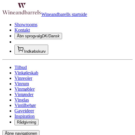
Wineandbarells startside
Showrooms
Kontakt
Åbn sprogvalg
DK/Dansk
Indkøbskurv
Tilbud
Vinkøleskab
Vinreoler
Vinrum
Vinmøbler
Vintønder
Vinglas
Vintilbehør
Gaveideer
Inspiration
Rådgivning
Åbne navigationen