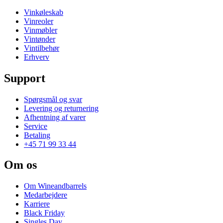
Vinkøleskab
Vinreoler
Vinmøbler
Vintønder
Vintilbehør
Erhverv
Support
Spørgsmål og svar
Levering og returnering
Afhentning af varer
Service
Betaling
+45 71 99 33 44
Om os
Om Wineandbarrels
Medarbejdere
Karriere
Black Friday
Singles Day