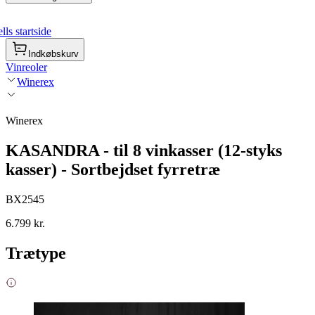
ls startside
Indkøbskurv
Vinreoler
Winerex
Winerex
KASANDRA - til 8 vinkasser (12-styks
kasser) - Sortbejdset fyrretræ
BX2545
6.799 kr.
Trætype