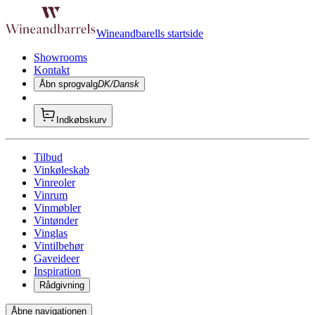
Wineandbarells startside
Showrooms
Kontakt
Åbn sprogvalg
DK/Dansk
Indkøbskurv
Tilbud
Vinkøleskab
Vinreoler
Vinrum
Vinmøbler
Vintønder
Vinglas
Vintilbehør
Gaveideer
Inspiration
Rådgivning
Åbne navigationen