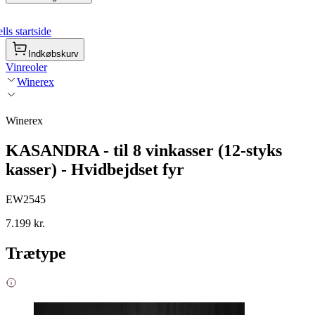
ls startside
Indkøbskurv
Vinreoler
Winerex
Winerex
KASANDRA - til 8 vinkasser (12-styks
kasser) - Hvidbejdset fyr
EW2545
7.199 kr.
Trætype