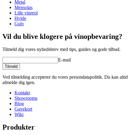
Metal
Se eksempler på indretning med WINEREX vinreoler her.
Vægt (kg)
50
Mensolas
Lille vinreol
Lav din egen opstilling med disse moduler i vores online værktøj til
Hvide
indretning af vinkælder (åbner nyt vindue og kræver flash
Gulv
installeret)
Vil du blive klogere på vinopbevaring?
Tilmeld dig vores nyhedsbrev med tips, guides og gode tilbud.
E-mail
Tilmeld
Ved tilmelding accepterer du vores persondatapolitik. Du kan altid
afmelde dig igen.
Kontakt
Showrooms
Blog
Gavekort
Wiki
Produkter