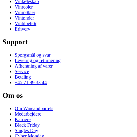
Vinkøleskab
Vinreoler
Vinmøbler
Vintønder
Vintilbehør
Erhverv
Support
Spørgsmål og svar
Levering og returnering
Afhentning af varer
Service
Betaling
+45 71 99 33 44
Om os
Om Wineandbarrels
Medarbejdere
Karriere
Black Friday
Singles Day
Cyber Monday