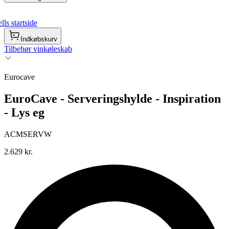
ls startside
Indkøbskurv
Tilbehør vinkøleskab
Eurocave
EuroCave - Serveringshylde - Inspiration
- Lys eg
ACMSERVW
2.629 kr.