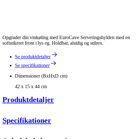
Opgrader din vinkøling med EuroCave Serveringshylden med en
sofistikeret front i lys eg. Holdbar, alsidig og stilren.
Se produktdetaljer
Se specifikationer
Dimensioner (BxHxD cm)
42 x 15 x 44 cm
Produktdetaljer
Inspiration
EuroCave
Specifikationer
Information