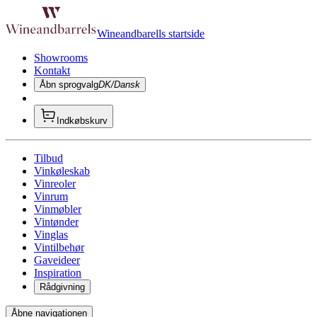
Wineandbarells startside
Showrooms
Kontakt
Åbn sprogvalg
DK/Dansk
Indkøbskurv
Tilbud
Vinkøleskab
Vinreoler
Vinrum
Vinmøbler
Vintønder
Vinglas
Vintilbehør
Gaveideer
Inspiration
Rådgivning
Åbne navigationen