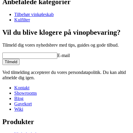
Anbefalede kategorier
Produktnummer
ACMSERVW
Tilbehør vinkøleskab
Generelt
Kulfilter
Producent
EuroCave
Finish
Metal, Sort
Vil du blive klogere på vinopbevaring?
Dimensioner (BxHxD cm)
Tilmeld dig vores nyhedsbrev med tips, guides og gode tilbud.
Vægt (kg)
4
https://www.wineandbarrels.com/blog/57-guide-saadan-
E-mail
Højde (cm)
15
serverer-du-et-godt-glas-vin/
Bredde (cm)
42
Tilmeld
Dybde (cm)
44
serverer et
Ved tilmelding accepterer du vores persondatapolitik. Du kan altid
glas vin
afmelde dig igen.
Kontakt
Showrooms
Blog
Gavekort
Wiki
udtrækshylde med skuffe
nedenunder og en halv-hylde ovenpå
Produkter