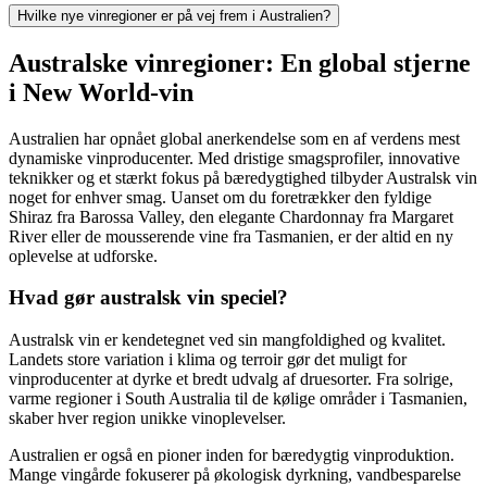
Hvilke nye vinregioner er på vej frem i Australien?
Australske vinregioner: En global stjerne
i New World-vin
Australien har opnået global anerkendelse som en af verdens mest
dynamiske vinproducenter. Med dristige smagsprofiler, innovative
teknikker og et stærkt fokus på bæredygtighed tilbyder Australsk vin
noget for enhver smag. Uanset om du foretrækker den fyldige
Shiraz fra Barossa Valley, den elegante Chardonnay fra Margaret
River eller de mousserende vine fra Tasmanien, er der altid en ny
oplevelse at udforske.
Hvad gør australsk vin speciel?
Australsk vin er kendetegnet ved sin mangfoldighed og kvalitet.
Landets store variation i klima og terroir gør det muligt for
vinproducenter at dyrke et bredt udvalg af druesorter. Fra solrige,
varme regioner i South Australia til de kølige områder i Tasmanien,
skaber hver region unikke vinoplevelser.
Australien er også en pioner inden for bæredygtig vinproduktion.
Mange vingårde fokuserer på økologisk dyrkning, vandbesparelse