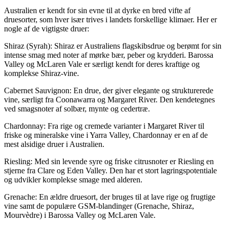
Australien er kendt for sin evne til at dyrke en bred vifte af
druesorter, som hver især trives i landets forskellige klimaer. Her er
nogle af de vigtigste druer:
Shiraz (Syrah): Shiraz er Australiens flagskibsdrue og berømt for sin
intense smag med noter af mørke bær, peber og krydderi. Barossa
Valley og McLaren Vale er særligt kendt for deres kraftige og
komplekse Shiraz-vine.
Cabernet Sauvignon: En drue, der giver elegante og strukturerede
vine, særligt fra Coonawarra og Margaret River. Den kendetegnes
ved smagsnoter af solbær, mynte og cedertræ.
Chardonnay: Fra rige og cremede varianter i Margaret River til
friske og mineralske vine i Yarra Valley, Chardonnay er en af de
mest alsidige druer i Australien.
Riesling: Med sin levende syre og friske citrusnoter er Riesling en
stjerne fra Clare og Eden Valley. Den har et stort lagringspotentiale
og udvikler komplekse smage med alderen.
Grenache: En ældre druesort, der bruges til at lave rige og frugtige
vine samt de populære GSM-blandinger (Grenache, Shiraz,
Mourvèdre) i Barossa Valley og McLaren Vale.