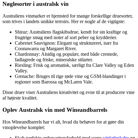
Nøglesorter i australsk vin
Australiens vinmarker er hjemsted for mange forskellige druesorter,
som trives i landets unikke terroirs. Her er nogle af de vigtigste:
Shiraz: Australiens flagskibsdrue, kendt for sin kraftige og
frugtrige smag med noter af sort peber og krydderier.
Cabernet Sauvignon: Elegant og struktureret, især fra
Coonawarra og Margaret River.
Chardonnay: Alsidig og populær, med både cremede,
fadlagrede og friske, mineralske stilarter.
Riesling: Frisk og aromatisk, særligt fra Clare Valley og Eden
Valley.
Grenache: Bruges til rige røde vine og GSM-blandinger i
regioner som Barossa og McLaren Vale.
Disse druer viser Australiens kreativitet og evne til at producere vine
af højeste kvalitet.
Oplev Australsk vin med Wineandbarrels
Hos Wineandbarrels har vi alt, hvad du behøver for at gøre din
vinoplevelse komplet:
Skab perfekte opbevaringsforhold med vores
vinkøleskabe
og