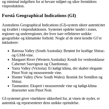
og minimal indgriben for at bevare miljøet og sikre fremtidens
vinproduktion.
Forstå Geographical Indications (GI)
Australiens Geographical Indications (GI)-system sikrer autenticitet
og kvalitet i vinproduktionen. Systemet opdeler landet i zoner,
regioner og underregioner, der hver især reflekterer unikke
geografiske og klimatiske forhold. Nogle af de mest kendte GI’er
inkluderer:
Barossa Valley (South Australia): Berømt for kraftige Shiraz-
og GSM-vine.
Margaret River (Western Australia): Kendt for verdensklasse
Cabernet Sauvignon og Chardonnay.
Yarra Valley (Victoria): Et køligt klima, der skaber elegante
Pinot Noir og mousserende vine.
Hunter Valley (New South Wales): Ikonisk for Semillon og
Shiraz.
Tasmanien: Ekspert i mousserende vine og køligt-klima
druesorter som Pinot Noir.
GI-systemet giver vinelskere sikkerhed for, at vinen de nyder, er
autentisk og repræsenterer dens unikke oprindelse.