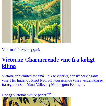
Vine med finesse og sjæl.
Victoria: Charmerende vine fra køligt
klima
Victoria er hjemsted for små, unikke vinerier, der skaber elegante
vine. Her finder du Pinot Noir og mousserende vine i verdensklasse
fra regioner som Yarra Valley og Mornington Peninsula.
Opdag Victorias skjulte perler