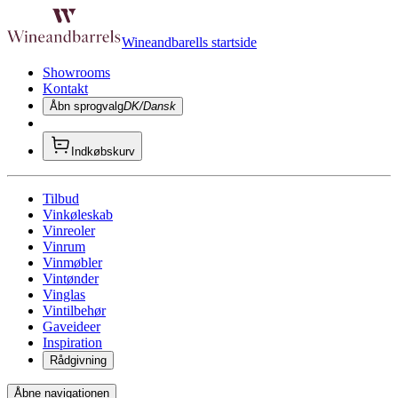
Wineandbarells startside
Showrooms
Kontakt
Åbn sprogvalg
DK/Dansk
Indkøbskurv
Tilbud
Vinkøleskab
Vinreoler
Vinrum
Vinmøbler
Vintønder
Vinglas
Vintilbehør
Gaveideer
Inspiration
Rådgivning
Åbne navigationen