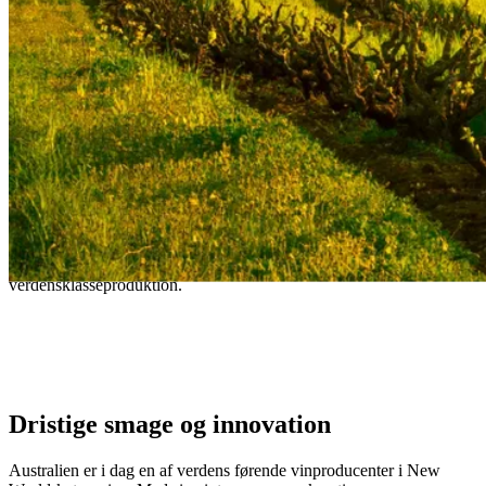
Australske vinregioner
Udforsk Australiens vinregioner, hvor dristige smage, innovative
teknikker og bæredygtighed går hånd i hånd i
verdensklasseproduktion.
– Unknown
Dristige smage og innovation
Australien er i dag en af verdens førende vinproducenter i New