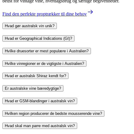
bedst for vintage vine, hverdagsbrug og særlige begivenheder.
Find den perfekte proptrækker til dine behov
Hvad gør australsk vin unik?
Hvad er Geographical Indications (GI)?
Hvilke druesorter er mest populære i Australien?
Hvilke vinregioner er de vigtigste i Australien?
Hvad er australsk Shiraz kendt for?
Er australske vine bæredygtige?
Hvad er GSM-blandinger i australsk vin?
Hvilken region producerer de bedste mousserende vine?
Hvad skal man parre med australsk vin?